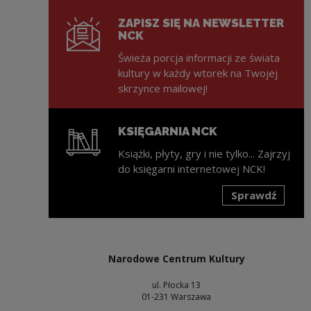
ZAPISZ SIĘ NA NEWSLETTER
NCK
Świeża porcja informacji ze świata
kultury w każdy wtorek na Twojej
skrzynce mailowej!
KSIĘGARNIA NCK
Książki, płyty, gry i nie tylko... Zajrzyj
do księgarni internetowej NCK!
Sprawdź
Uwaga, link zostanie otwarty w nowym oknie
Narodowe Centrum Kultury
ul. Płocka 13
01-231 Warszawa