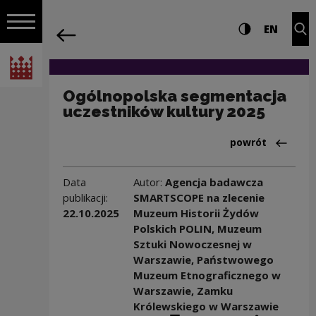
na całej stro
Ogólnopolska segmentacja uczestników
Ustawienia i wyszukiw
Wysoki kontra
CHANG
Roz
EN
Nawigacja
powrót
Włącz nawigację
Narodowe Centrum Kultury
Ogólnopolska segmentacja
uczestników kultury 2025
Powrót do:Baza 
powrót
Data
Autor:
Agencja badawcza
publikacji:
SMARTSCOPE na zlecenie
22.10.2025
Muzeum Historii Żydów
Polskich POLIN, Muzeum
Sztuki Nowoczesnej w
Warszawie, Państwowego
Muzeum Etnograficznego w
Warszawie, Zamku
Królewskiego w Warszawie