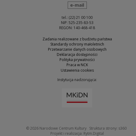
wyślij wiadomość
e-mail
tel.: (22) 21 00 100
NIP: 525-235-83-53
REGON: 140-468-418
Zadania realizowane z budżetu państwa
Standardy ochrony małoletnich
Przetwarzanie danych osobowych
Deklaracja dostępności
Polityka prywatności
Praca w NCK
Ustawienia cookies
Instytucja nadzorująca:
Uwaga, link zostanie otw
Uwaga
© 2026
Narodowe Centrum Kultury
Struktura strony:
s360
Uwaga, link zosta
Projekt i realizacja:
Rytm.Digital