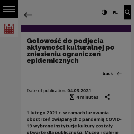
on the entire
Gotowość do podjęcia aktywności kultu
Settings and search
High contrast
CHANG
Exp
PL
Navigation
back
Open navigation
National Centre for Culture Poland
Gotowość do podjęcia
aktywności kulturalnej po
zniesieniu ograniczeń
epidemicznych
Back to:Aktua
back
Date of publication:
04.03.2021
Średni czas czytania
share
prin
4 minutes
1 lutego 2021 r.
w ramach luzowania
obostrzeń związanych z pandemią
COVID-
19
wybrane instytucje kultury zostały
otwarte dla publiczności. Muzea i galerie