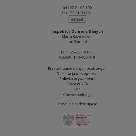
tel : 22 21 00 100
fax : 22 21 00 101
send
email
Inspektor Ochrony Danych
Marta Kaźmierska
iod@nck.pl
NIP: 525-235-83-53
REGON: 140-468-418
Przetwarzanie danych osobowych
Deklaracja dostępności
Polityka prywatności
Praca w NCK
BIP
Cookies settings
Instytucja nadzorująca:
Note, the link will open 