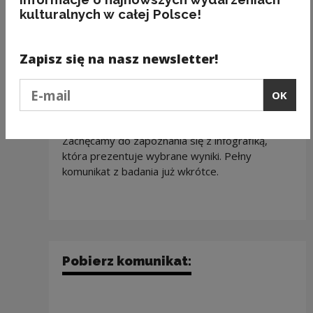
danych osobowych
, ale z drugiej strony
kulturalnych w całej Polsce!
na wzrost negatywnych ocen odnośnie
ograniczeń w dostępie do punktów
gastronomicznych. W porównaniu z poprzednią
Zapisz się na nasz newsletter!
edycją badania mniej osób powstrzymało się
od zaopiniowania zaleceń wprowadzonych
Podaj e-mail
OK
w celu ograniczenia rozprzestrzeniania się
wirusa COVID-19
Zachęcamy do zapoznania się z infografiką,
która prezentuje wybrane wyniki. Pełny
komunikat z badania już wkrótce.
Pobierz komunikat: