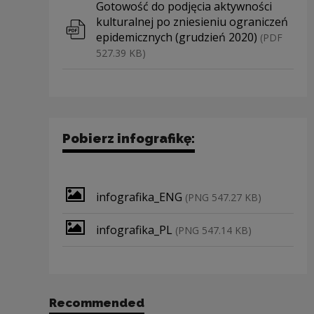
Download file
Gotowość do podjęcia aktywności
kulturalnej po zniesieniu ograniczeń
epidemicznych (grudzień 2020)
(PDF
527.39 KB)
Pobierz infografikę:
Download file
infografika_ENG
(PNG 547.27 KB)
Download file
infografika_PL
(PNG 547.14 KB)
Recommended