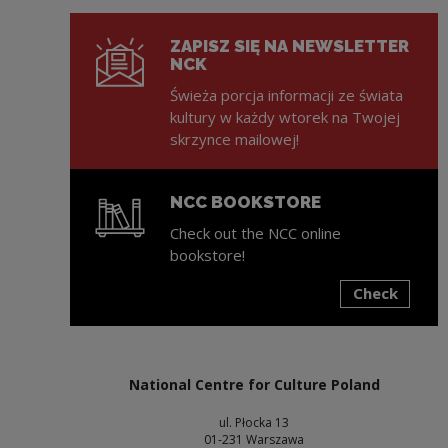
ZAPISZ SIĘ NA NEWSLETTER
NCK
Świeża porcja informacji ze świata
kultury w każdy wtorek na Twojej
skrzynce mailowej!
NCC BOOKSTORE
Check out the NCC online
bookstore!
Check
Note, the link will open in a new window
National Centre for Culture Poland
ul. Płocka 13
01-231 Warszawa