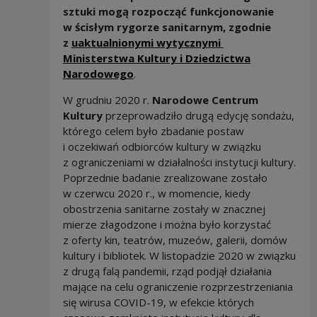
sztuki
mogą rozpocząć funkcjonowanie
w ścisłym rygorze sanitarnym
, zgodnie
z
uaktualnionymi wytycznymi
Ministerstwa Kultury i Dziedzictwa
Note, the link will open in a new 
Narodowego
.
W grudniu 2020 r.
Narodowe Centrum
Kultury
przeprowadziło drugą edycję sondażu,
którego celem było zbadanie postaw
i oczekiwań odbiorców kultury w związku
z ograniczeniami w działalności instytucji kultury.
Poprzednie badanie zrealizowane zostało
w czerwcu 2020 r., w momencie, kiedy
obostrzenia sanitarne zostały w znacznej
mierze złagodzone i można było korzystać
z oferty kin, teatrów, muzeów, galerii, domów
kultury i bibliotek. W listopadzie 2020 w związku
z drugą falą pandemii, rząd podjął działania
mające na celu ograniczenie rozprzestrzeniania
się wirusa COVID-19, w efekcie których