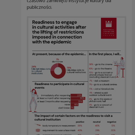
czasowo zamknięto instytucje kultury dla
publiczności.