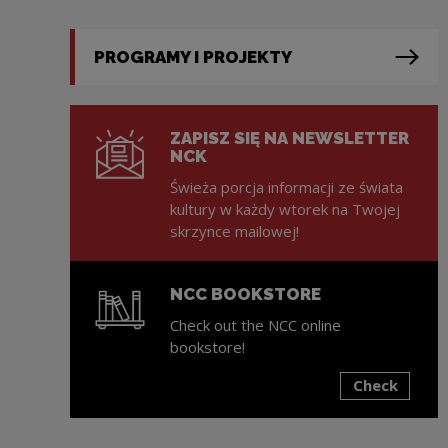
PROGRAMY I PROJEKTY
ZAPISZ SIĘ NA NEWSLETTER
NCK
Świeża porcja informacji ze świata
kultury w każdy wtorek na Twojej
skrzynce mailowej!
NCC BOOKSTORE
Check out the NCC online
bookstore!
Check
Note, the link will open in a new window