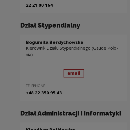
22 21 00 164
Dzia­ł Stypendialny
Bogumiła Ber­dy­chow­ska
Kie­row­nik Dzia­łu Stypendialnego (Gaude Po­lo­
nia)
send
to: Bogumiła Ber­dy­ch
email
TELEPHONE
+48 22 350 95 43
Dział Administracji i Informatyki