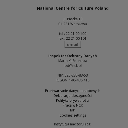
National Centre for Culture Poland
ul. Płocka 13
01-231 Warszawa
tel : 22 21 00 100
fax : 22 21 00 101
send
email
Inspektor Ochrony Danych
Marta Kaźmierska
iod@nck.pl
NIP: 525-235-83-53
REGON: 140-468-418
Przetwarzanie danych osobowych
Deklaracja dostępności
Polityka prywatności
Praca w NCK
BIP
Cookies settings
Instytucja nadzorująca: