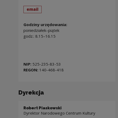
send
email
Godziny urzędowania:
poniedziałek–piątek
godz.: 8.15–16.15
NIP:
525-235-83-53
REGON:
140-468-418
Dyrekcja
Robert Piaskowski
Dyrektor Narodowego Centrum Kultury