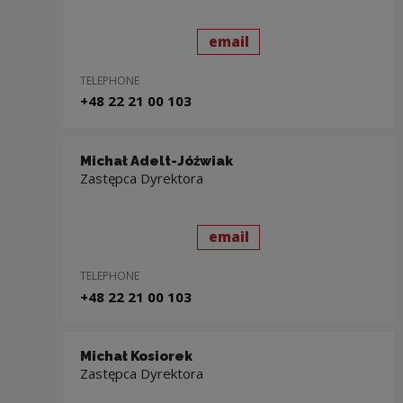
send
to: Robert Piaskowski
email
TELEPHONE
+48 22 21 00 103
Michał Adelt-Jóźwiak
Zastępca Dyrektora
send
to: Michał Adelt-Jóźwi
email
TELEPHONE
+48 22 21 00 103
Michał Kosiorek
Zastępca Dyrektora