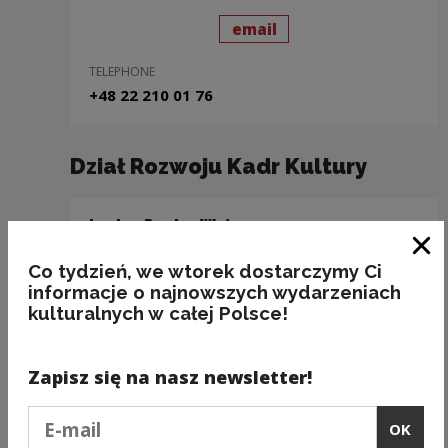
send
to: Zuzanna Maciejcz
email
TELEPHONE
+48 22 210 01 76
Dział Rozwoju Kadr Kultury
Irmina Recka-Wyżga
Kierowniczka Działu Rozwoju Kadr Kultury
Clo
Co tydzień, we wtorek dostarczymy Ci
informacje o najnowszych wydarzeniach
send
to: Irmina Recka-Wyżg
email
kulturalnych w całej Polsce!
TELEPHONE
+48 22 350 95 41
Zapisz się na nasz newsletter!
+48 518 332 896
Podaj e-mail
OK