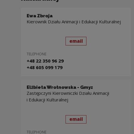
Ewa Zbroja
Kierownik Działu Animacji i Edukacji Kulturalnej
send
to: Ewa Zbroja
email
TELEPHONE
+48 22 350 96 29
+48 605 099 179
Elżbieta Wrotnowska - Gmyz
Zastępczyni Kierowniczki Działu Animacji
i Edukacji Kulturalnej
send
to: Elżbieta Wrotnows
email
TELEPHONE