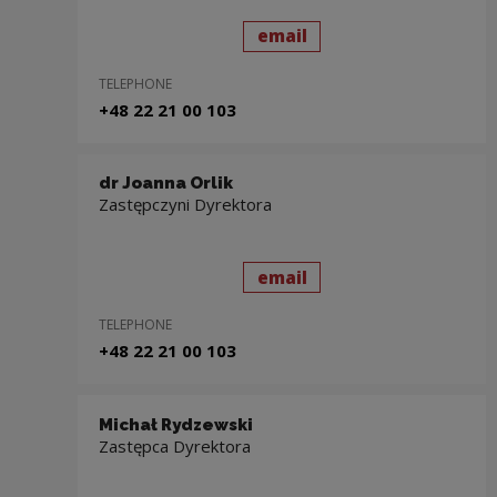
send
to: Michał Kosiorek
email
TELEPHONE
+48 22 21 00 103
dr Joanna Orlik
Zastępczyni Dyrektora
send
to: dr Joanna Orlik
email
TELEPHONE
+48 22 21 00 103
Michał Rydzewski
Za­stęp­ca Dyrektora