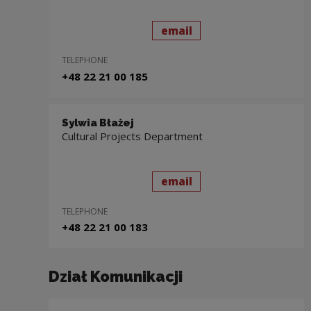
send
to: Karolina Gonta - R
email
TELEPHONE
+48 22 21 00 185
Sylwia Błażej
Cultural Projects Department
send
to: Sylwia Błażej
email
TELEPHONE
+48 22 21 00 183
Dział Komunikacji