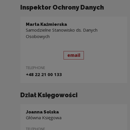
Inspektor Ochrony Danych
Marta Kaźmierska
Samodzielne Stanowisko ds. Danych
Osobowych
send
to: Marta Kaźmierska
email
TELEPHONE
+48 22 21 00 133
Dział Księgowości
Joanna Solska
Główna Księgowa
TELEPHONE