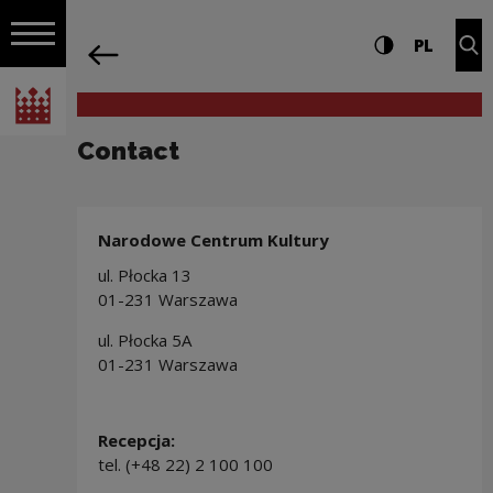
on the entire
Contact | Narodowe Centrum Kultury
Settings and search
High contrast
CHANG
Exp
PL
Navigation
back
Open navigation
National Centre for Culture Poland
Contact
Narodowe Centrum Kultury
ul. Płocka 13
01-231 Warszawa
ul. Płocka 5A
01-231 Warszawa
Recepcja:
tel. (+48 22) 2 100 100