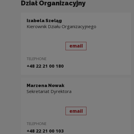
Dział Organizacyjny
Izabela Szeląg
Kierownik Działu Organizacyjnego
send
to: Izabela Szeląg
email
TELEPHONE
+48 22 21 00 180
Marzena Nowak
Sekretariat Dyrektora
send
to: Marzena Nowak
email
TELEPHONE
+48 22 21 00 103