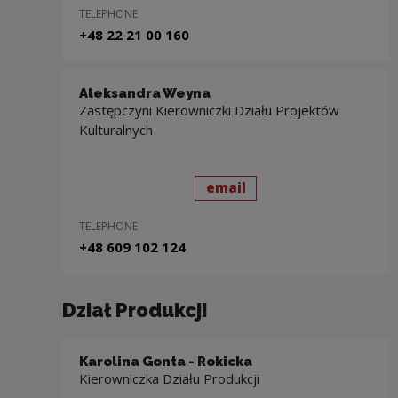
TELEPHONE
+48 22 21 00 160
Aleksandra Weyna
Zastępczyni Kierowniczki Działu Projektów
Kulturalnych
send
to: Aleksandra Weyna
email
TELEPHONE
+48 609 102 124
Dział Produkcji
Karolina Gonta - Rokicka
Kierowniczka Działu Produkcji