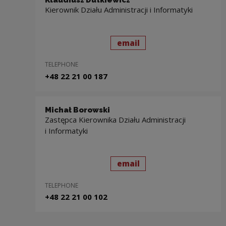
Klaudiusz Dutkiewicz
Kierownik Działu Administracji i Informatyki
send
to: Klaudiusz Dutkiewi
email
TELEPHONE
+48 22 21 00 187
Michał Borowski
Zastępca Kierownika Działu Administracji
i Informatyki
send
to: Michał Borowski
email
TELEPHONE
+48 22 21 00 102