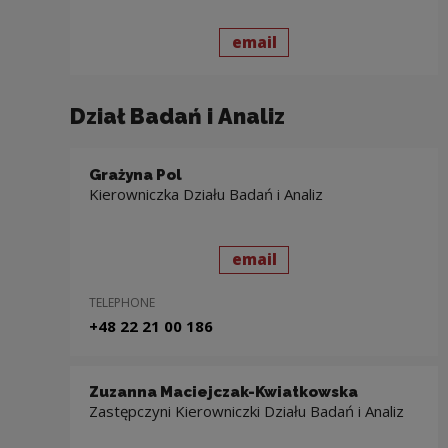
send
to: Joanna Dowgiałło-
email
Dział Badań i Analiz
Grażyna Pol
Kierowniczka Działu Badań i Analiz
send
to: Grażyna Pol
email
TELEPHONE
+48 22 21 00 186
Zuzanna Maciejczak-Kwiatkowska
Zastępczyni Kierowniczki Działu Badań i Analiz