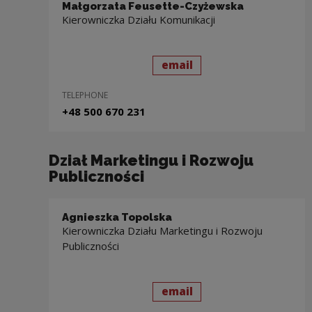
Małgorzata Feusette-Czyżewska
Kierowniczka Działu Komunikacji
send
to: Małgorzata Feuse
email
TELEPHONE
+48 500 670 231
Dział Marketingu i Rozwoju
Publiczności
Agnieszka Topolska
Kierowniczka Działu Marketingu i Rozwoju
Publiczności
send
to: Agnieszka Topolsk
email