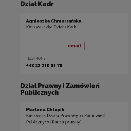
Dział Kadr
Agnieszka Chmurzyńska
Kierowniczka Działu Kadr
send
to: Agnieszka Chmurz
email
TELEPHONE
+48 22 210 01 70
Dział Prawny i Zamówień
Publicznych
Marlena Chłopik
Kierownik Działu Prawnego i Zamówień
Publicznych (Radca prawny)