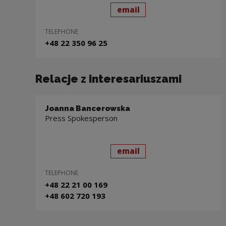
send
to: Michał Rydzewski
email
TELEPHONE
+48 22 350 96 25
Relacje z interesariuszami
Joanna Bancerowska
Press Spokesperson
send
to: Joanna Bancerows
email
TELEPHONE
+48 22 21 00 169
+48 602 720 193