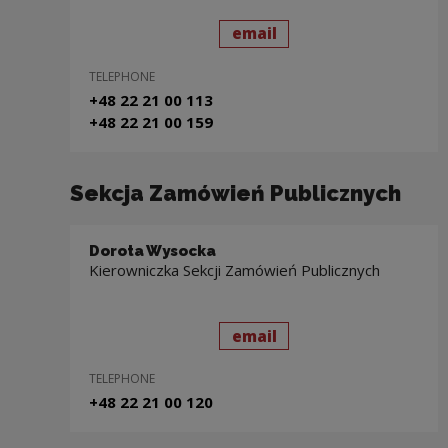
send
to: Marlena Chłopik
email
TELEPHONE
+48 22 21 00 113
+48 22 21 00 159
Sekcja Zamówień Publicznych
Dorota Wysocka
Kierowniczka Sekcji Zamówień Publicznych
send
to: Dorota Wysocka
email
TELEPHONE
+48 22 21 00 120