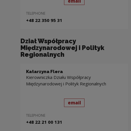
send
to: Anna Frelek-Chmiel
email
TELEPHONE
+48 22 350 95 31
Dział Współpracy
Międzynarodowej i Polityk
Regionalnych
Katarzyna Flera
Kierowniczka Działu Współpracy
Międzynarodowej i Polityk Regionalnych
send
to: Katarzyna Flera
email
TELEPHONE
+48 22 21 00 131