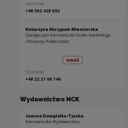
TELEPHONE
+48 502 428 032
Katarzyna Skrzypek-Niemierska
Zastępczyni Kierowniczki Działu Marketingu
i Rozwoju Publiczności
send
to: Katarzyna Skrzype
email
TELEPHONE
+48 22 21 00 146
Wydawnictwo NCK
Joanna Dowgiałło-Tyszka
Kierowniczka Wydawnictwa