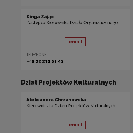
Kinga Zając
Zastępca Kierownika Działu Organizacyjnego
send
to: Kinga Zając
email
TELEPHONE
+48 22 210 01 45
Dział Projektów Kulturalnych
Aleksandra Chrzanowska
Kierowniczka Działu Projektów Kulturalnych
send
to: Aleksandra Chrza
email