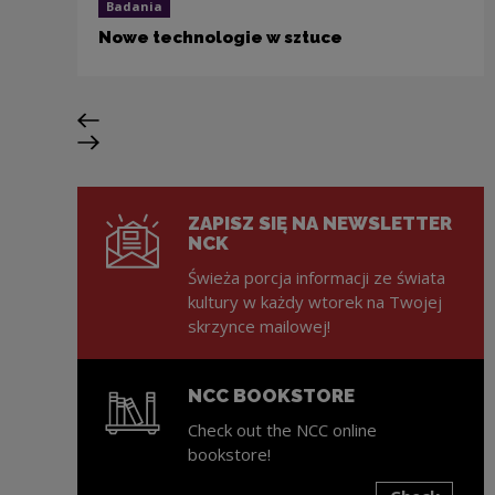
Badania
Nowe technologie w sztuce
Previous slide
Next slide
ZAPISZ SIĘ NA NEWSLETTER
NCK
Świeża porcja informacji ze świata
kultury w każdy wtorek na Twojej
skrzynce mailowej!
NCC BOOKSTORE
Check out the NCC online
bookstore!