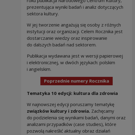
roku publikacja Narodowego Centrum Kultury,
prezentująca wyniki badań i analiz dotyczących
sektora kultury.
W jej tworzenie angażują się osoby z różnych
instytucji oraz organizacji. Celem Rocznika jest
dostarczanie wiedzy oraz inspirowanie
do dalszych badań nad sektorem.
Publikacja wydawana jest w wersji papierowej
i elektronicznej, w dwóch językach: polskim
i angielskim.
Note, the l
Poprzednie numery Rocznika
Tematyka 10 edycji: kultura dla zdrowia
W najnowszej edycji poruszamy tematykę
związków kultury i zdrowia.
Zachęcamy
do podzielenia się wynikami badań, danymi oraz
analizami przypadków (case studies), które
pozwolą nakreślić aktualny obraz działań