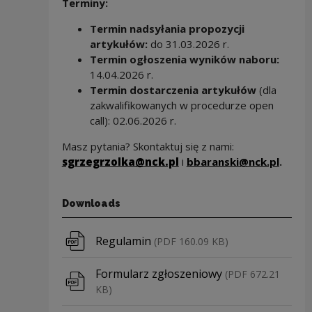
Terminy:
Termin nadsyłania propozycji
artykułów:
do 31.03.2026 r.
Termin ogłoszenia wyników naboru:
14.04.2026 r.
Termin dostarczenia artykułów
(dla
zakwalifikowanych w procedurze open
call): 02.06.2026 r.
Masz pytania? Skontaktuj się z nami:
sgrzegrzolka@nck.pl
i
bbaranski@nck.pl
.
Downloads
Download file
Regulamin
(PDF 160.09 KB)
Download file
Formularz zgłoszeniowy
(PDF 672.21
KB)