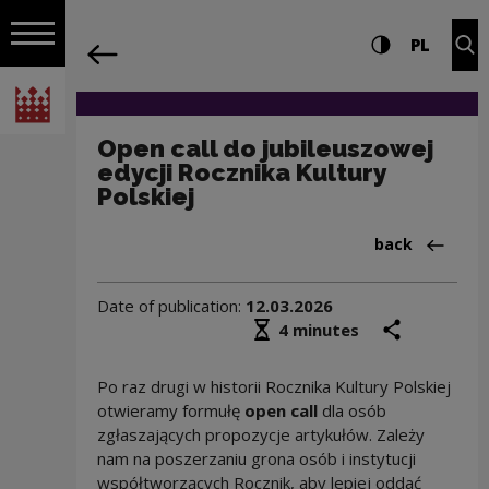
on the entire
Open call do jubileuszowej edycji Rocz
Settings and search
High contrast
CHANG
Exp
PL
Navigation
back
Open navigation
National Centre for Culture Poland
Open call do jubileuszowej
edycji Rocznika Kultury
Polskiej
Back to:Aktua
back
Date of publication:
12.03.2026
Średni czas czytania
share
prin
4 minutes
Po raz drugi w historii Rocznika Kultury Polskiej
otwieramy formułę
open call
dla osób
zgłaszających propozycje artykułów. Zależy
nam na poszerzaniu grona osób i instytucji
współtworzących Rocznik, aby lepiej oddać