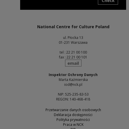
Check
Note, the link will open in a new window
National Centre for Culture Poland
ul. Płocka 13
01-231 Warszawa
tel : 22 21 00 100
fax : 22 21 00 101
send
email
Inspektor Ochrony Danych
Marta Kaźmierska
iod@nck.pl
NIP: 525-235-83-53
REGON: 140-468-418
Przetwarzanie danych osobowych
Deklaracja dostępności
Polityka prywatności
Praca w NCK