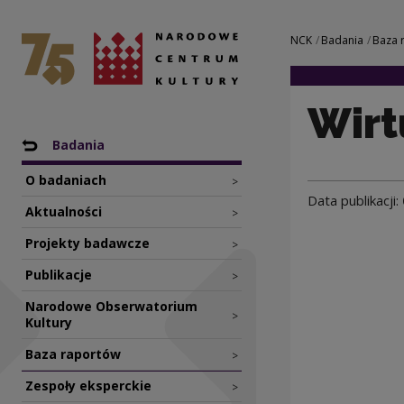
Wirtualna jesień 
Narodowe Centrum Kultury
Nawigacja
NCK
Badania
Baza 
Wirt
Nawigacja
Powrót do: NCK
Badania
O badaniach
>
Data publikacji:
Aktualności
>
Projekty badawcze
>
Publikacje
>
Narodowe Obserwatorium
>
Kultury
Baza raportów
>
Zespoły eksperckie
>