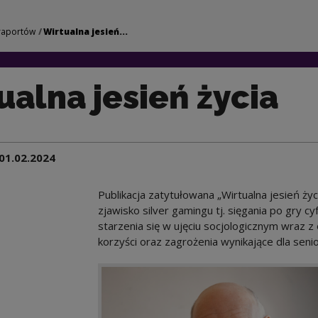
życia | Narodowe Ce
raportów
Wirtualna jesień...
ualna jesień życia
01.02.2024
Publikacja zatytułowana „Wirtualna jesień ż
zjawisko silver gamingu tj. sięgania po gry
starzenia się w ujęciu socjologicznym wraz 
korzyści oraz zagrożenia wynikające dla seni