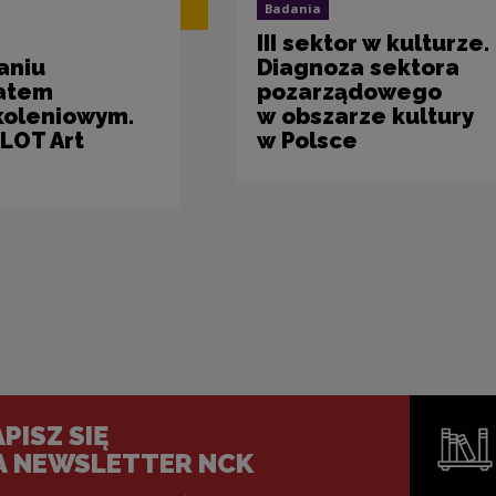
Badania
III sektor w kulturze.
aniu
Diagnoza sektora
iatem
pozarządowego
koleniowym.
w obszarze kultury
SLOT Art
w Polsce
PISZ SIĘ
A NEWSLETTER NCK