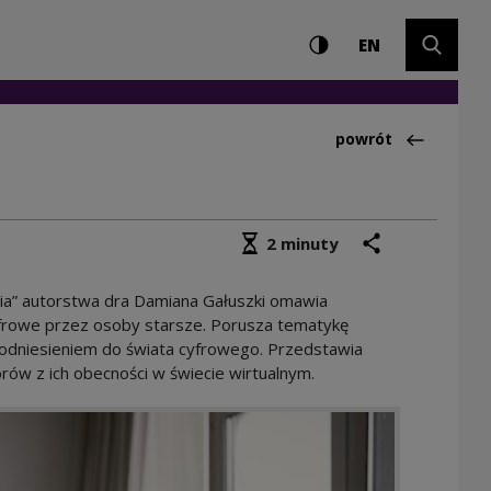
Ustawienia i wyszuki
Wysoki kontrast
CHANGE LAN
Rozwiń 
ntrum Kultury
EN
Powrót do:Baza ra
powrót
Średni czas czytania
podziel się
drukuj
2 minuty
ycia” autorstwa dra Damiana Gałuszki omawia
 cyfrowe przez osoby starsze. Porusza tematykę
z odniesieniem do świata cyfrowego. Przedstawia
orów z ich obecności w świecie wirtualnym.