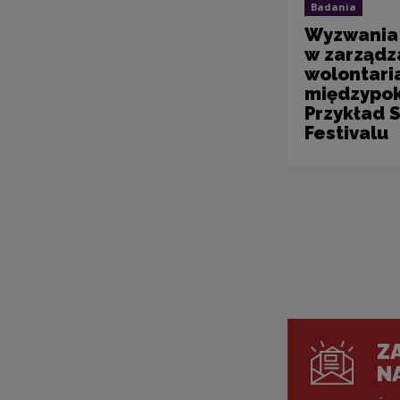
Badania
Wyzwania
w zarządz
wolontar
międzypo
Przykład 
Festivalu
ZA
N