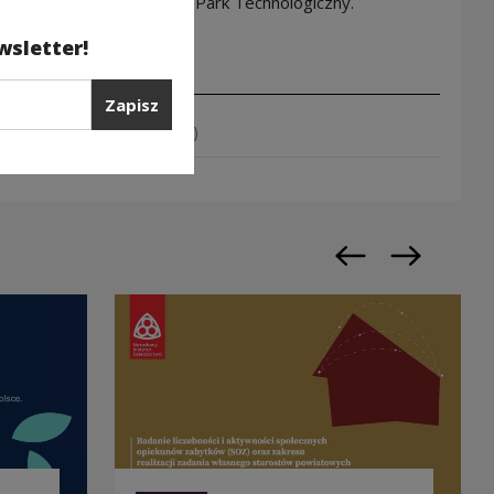
; a także przez Krakowski Park Technologiczny.
wsletter!
Zapisz
ób starszych
(PDF 3.22 MB)
Poprzedni slajd
Następny sl