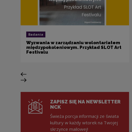
Badania
Wyzwania w zarządzaniu wolontariatem
międzypokoleniowym. Przykład SLOT Art
Festivalu
Poprzedni slajd
Następny slajd
ZAPISZ SIĘ NA NEWSLETTER
NCK
Świeża porcja informacji ze świata
kultury w każdy wtorek na Twojej
skrzynce mailowej!