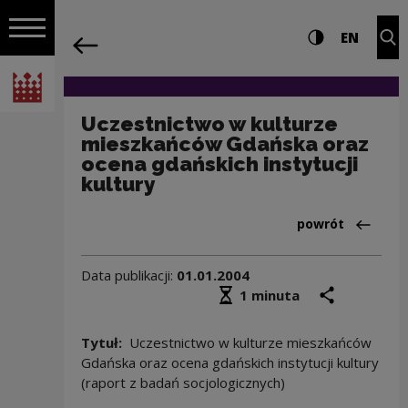
na całej stro
Uczestnictwo w kulturze mieszkańców G
Ustawienia i wyszukiw
Wysoki kontra
CHANG
Roz
EN
Nawigacja
powrót
Włącz nawigację
Narodowe Centrum Kultury
Uczestnictwo w kulturze
mieszkańców Gdańska oraz
ocena gdańskich instytucji
kultury
Powrót do:Baza 
powrót
Data publikacji:
01.01.2004
Średni czas czytania
podziel się
druk
1 minuta
Tytuł:
Uczestnictwo w kulturze mieszkańców
Gdańska oraz ocena gdańskich instytucji kultury
(raport z badań socjologicznych)