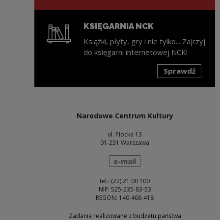
KSIĘGARNIA NCK
Książki, płyty, gry i nie tylko... Zajrzyj
do księgarni internetowej NCK!
Sprawdź
Uwaga, link zostanie otwarty w nowym oknie
Narodowe Centrum Kultury
ul. Płocka 13
01-231 Warszawa
wyślij wiadomość
e-mail
tel.: (22) 21 00 100
NIP: 525-235-83-53
REGON: 140-468-418
Zadania realizowane z budżetu państwa