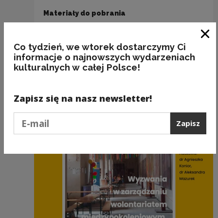
Materiały do pobrania
Pobierz plik
Uczestnictwo w kulturze
Zam
Co tydzień, we wtorek dostarczymy Ci
mieszkańców Gdańska oraz ocena
informacje o najnowszych wydarzeniach
gdańskich instytucji kultury
(PDF
kulturalnych w całej Polsce!
291.65 KB)
Zapisz się na nasz newsletter!
Podaj e-mail
Zobacz również
Zapisz