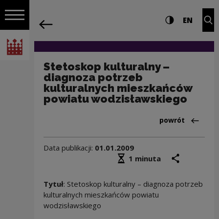
na całej stro
Stetoskop kulturalny – diagnoza potr
Ustawienia i wyszukiw
Wysoki kontra
CHANG
Roz
EN
Nawigacja
powrót
Włącz nawigację
Narodowe Centrum Kultury
Stetoskop kulturalny –
diagnoza potrzeb
kulturalnych mieszkańców
powiatu wodzisławskiego
Powrót do:Baza 
powrót
Data publikacji:
01.01.2009
Średni czas czytania
podziel się
druk
1 minuta
Tytuł
: Stetoskop kulturalny – diagnoza potrzeb
kulturalnych mieszkańców powiatu
wodzisławskiego