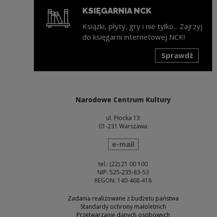
KSIĘGARNIA NCK
Książki, płyty, gry i nie tylko... Zajrzyj
do księgarni internetowej NCK!
Sprawdź
Uwaga, link zostanie otwarty w nowym oknie
Narodowe Centrum Kultury
ul. Płocka 13
01-231 Warszawa
wyślij wiadomość
e-mail
tel.: (22) 21 00 100
NIP: 525-235-83-53
REGON: 140-468-418
Zadania realizowane z budżetu państwa
Standardy ochrony małoletnich
Przetwarzanie danych osobowych