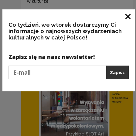
w kulturze
Materiały do pobrania
Zam
Co tydzień, we wtorek dostarczymy Ci
informacje o najnowszych wydarzeniach
Pobierz plik
Stetoskop kulturalny
(PDF 2.92 MB)
kulturalnych w całej Polsce!
Zapisz się na nasz newsletter!
Zobacz również
Podaj e-mail
Zapisz