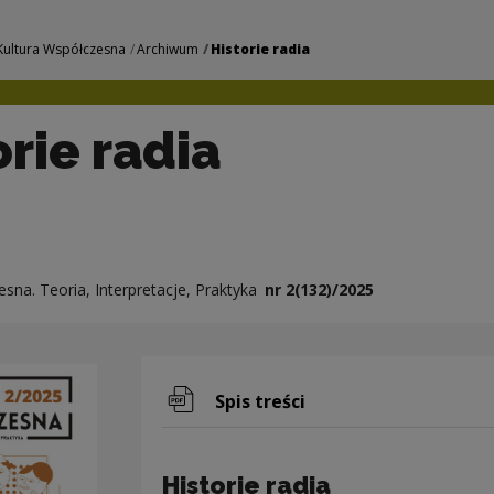
arodowe Centrum Kul
Kultura Współczesna
Archiwum
Historie radia
orie radia
sna. Teoria, Interpretacje, Praktyka
nr 2(132)/2025
Spis treści
Uwaga, link zostanie otwarty w 
Historie radia