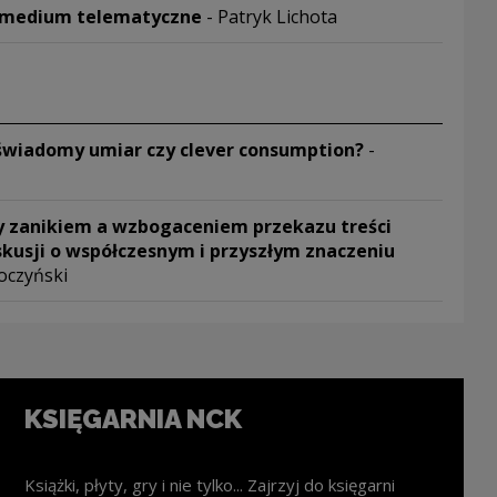
o medium telematyczne
- Patryk Lichota
nowym oknie
świadomy umiar czy clever consumption?
-
nowym oknie
y zanikiem a wzbogaceniem przekazu treści
skusji o współczesnym i przyszłym znaczeniu
oczyński
nowym oknie
KSIĘGARNIA NCK
Książki, płyty, gry i nie tylko... Zajrzyj do księgarni