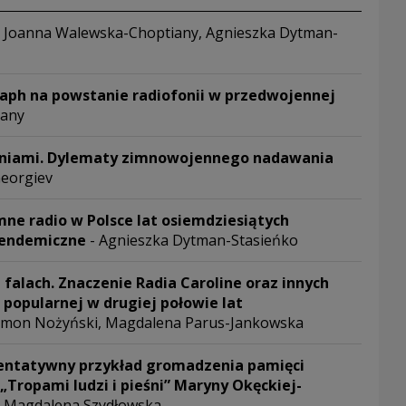
 Joanna Walewska-Choptiany, Agnieszka Dytman-
nowym oknie
aph na powstanie radiofonii w przedwojennej
iany
nowym oknie
eniami. Dylematy zimnowojennego nadawania
Georgiev
nowym oknie
ne radio w Polsce lat osiemdziesiątych
 endemiczne
- Agnieszka Dytman-Stasieńko
nowym oknie
 falach. Znaczenie Radia Caroline oraz innych
i popularnej w drugiej połowie lat
ymon Nożyński, Magdalena Parus-Jankowska
nowym oknie
entatywny przykład gromadzenia pamięci
„Tropami ludzi i pieśni” Maryny Okęckiej-
 Magdalena Szydłowska