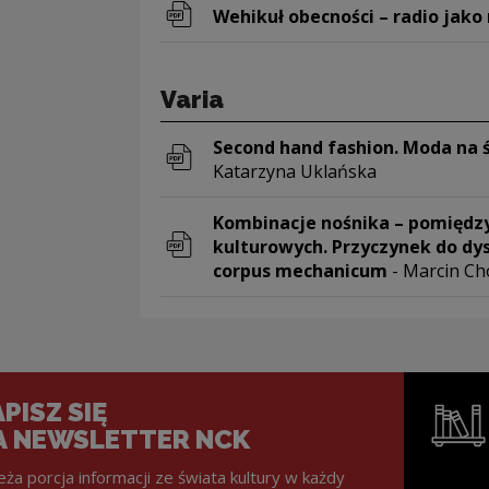
Wehikuł obecności – radio jak
Uwaga, link zostanie otwarty w 
Varia
Second hand fashion. Moda na 
Katarzyna Uklańska
Uwaga, link zostanie otwarty w 
Kombinacje nośnika – pomiędz
kulturowych. Przyczynek do dy
corpus mechanicum
- Marcin Ch
Uwaga, link zostanie otwarty w 
PISZ SIĘ
A NEWSLETTER NCK
eża porcja informacji ze świata kultury w każdy