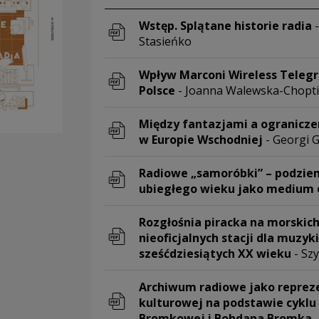
Wstęp. Splątane historie radia
-
Stasieńko
Uwaga, link zostanie otwarty w 
Wpływ Marconi Wireless Telegr
Polsce
- Joanna Walewska-Chopt
Uwaga, link zostanie otwarty w 
Między fantazjami a ogranicz
w Europie Wschodniej
- Georgi 
Uwaga, link zostanie otwarty w 
Radiowe „samoróbki” – podziem
ubiegłego wieku jako medium
Uwaga, link zostanie otwarty w 
Rozgłośnia piracka na morskich
nieoficjalnych stacji dla muzyk
sześćdziesiątych XX wieku
- Sz
Uwaga, link zostanie otwarty w 
Archiwum radiowe jako reprez
kulturowej na podstawie cyklu 
Bromkowej i Bohdana Bromka
-