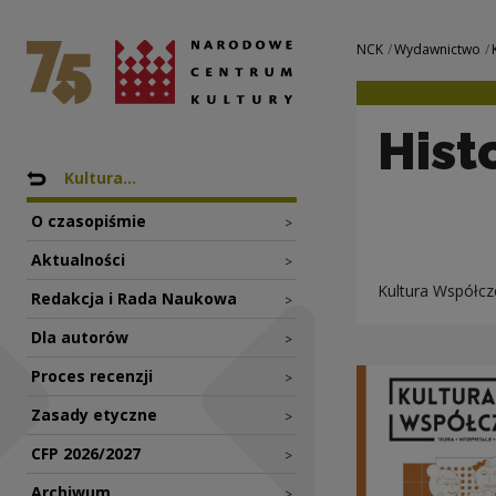
Historie radia | N
Narodowe Centrum Kultury
Nawigacja
NCK
Wydawnictwo
Hist
Nawigacja
Powrót do: Wydawnictwo
Kultura...
O czasopiśmie
>
Aktualności
>
Kultura Współcze
Redakcja i Rada Naukowa
>
Dla autorów
>
Proces recenzji
>
Zasady etyczne
>
CFP 2026/2027
>
Archiwum
>