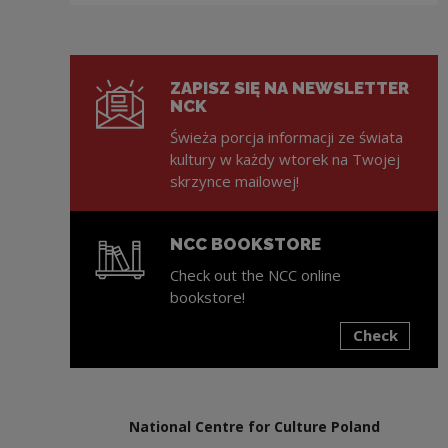
ZAPISZ SIĘ NA NEWSLETTER
NCK
Świeża porcja informacji ze świata
kultury w każdy wtorek na Twojej
skrzynce mailowej!
NCC BOOKSTORE
Check out the NCC online
bookstore!
Check
Note, the link will open in a new window
National Centre for Culture Poland