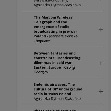
Walewska-Choptiany,
Agnieszka Dytman-Stasieńko
The Marconi Wireless
Telegraph and the
emergence of radio
broadcasting in pre-war
Poland
- Joanna Walewska-
Choptiany
Between fantasies and
constraints: Broadcasting
dilemmas in cold war
Eastern Europe
- Georgi
Georgiev
Endemic airwaves: The
culture of DIY underground
radio in 1980s Poland
-
Agnieszka Dytman-Stasieńko
Pirate radio at sea: The