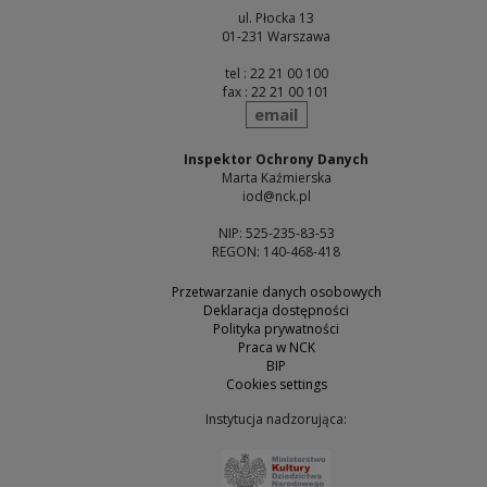
ul. Płocka 13
01-231 Warszawa
tel : 22 21 00 100
fax : 22 21 00 101
send
email
Inspektor Ochrony Danych
Marta Kaźmierska
iod@nck.pl
NIP: 525-235-83-53
REGON: 140-468-418
Przetwarzanie danych osobowych
Deklaracja dostępności
Polityka prywatności
Praca w NCK
BIP
Cookies settings
Instytucja nadzorująca:
Note, the link will open 