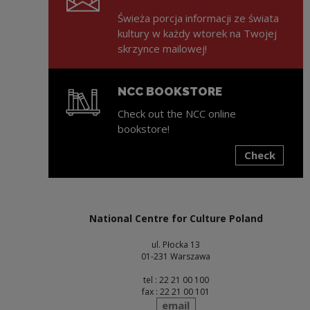
Świeża porcja informacji ze świata
kultury w każdy wtorek na Twojej
skrzynce mailowej!
NCC BOOKSTORE
Check out the NCC online
bookstore!
Check
Note, the link will open in a new window
National Centre for Culture Poland
ul. Płocka 13
01-231 Warszawa
tel : 22 21 00 100
fax : 22 21 00 101
send
email