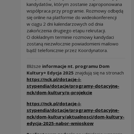
kandydatów, którym zostanie zaproponowana
współpraca przy programie. Rozmowy odbędą
się online na platformie do wideokonferencji
w ciągu 2 dni kalendarzowych od dnia
zakończenia drugiego etapu rekrutacji.
O dokładnym terminie rozmowy kandydaci
zostaną niezwłocznie powiadomieni mailowo
bądź telefonicznie przez Koordynatora.
Bliższe
informacje nt. programu Dom
Kultury+ Edycja
2025
znajdują się na stronach
https://nck.pl/dotacje-i-
stypendia/dotacje/programy-dotacyjne-
nck/dom-kultury/o-projekcie
https://nck.pl/dotacje-i-
stypendia/dotacje/programy-dotacyjne-
nck/dom-kultury/aktualnosci/dom-kultury-
edycja-2025-nabor-wnioskow