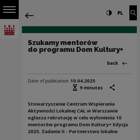
on the entire
Szukamy mentorów do programu Dom Ku
Settings and search
High contrast
CHANG
Exp
PL
Navigation
back
Open navigation
National Centre for Culture Poland
Szukamy mentorów
do programu Dom Kultury+
Back to:Aktua
back
Date of publication:
10.04.2025
Średni czas czytania
share
prin
9 minutes
Stowarzyszenie Centrum Wspierania
Aktywności Lokalnej CAL w Warszawie
ogłasza rekrutację w celu wyłonienia 10
mentorów programu Dom Kultury+ Edycja
2025. Zadanie II - Partnerstwo lokalne