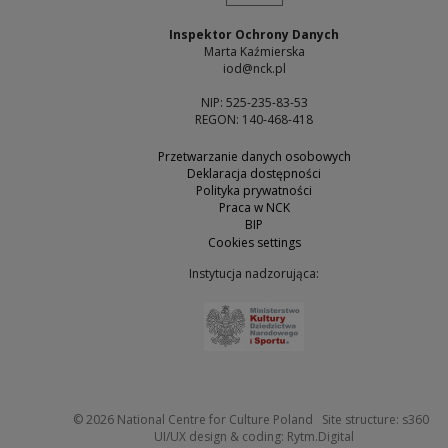
Inspektor Ochrony Danych
Marta Kaźmierska
iod@nck.pl
NIP: 525-235-83-53
REGON: 140-468-418
Przetwarzanie danych osobowych
Deklaracja dostępności
Polityka prywatności
Praca w NCK
BIP
Cookies settings
Instytucja nadzorująca:
Note, the link will open 
Not
© 2026
National Centre for Culture Poland
Site structure:
s360
Note, the link w
UI/UX design & coding:
Rytm.Digital