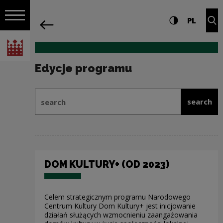
on the entire
Edycje programu | Narodowe Centrum 
Settings and search
High contrast
CHANG
Exp
PL
Navigation
back
Open navigation
National Centre for Culture Poland
Edycje programu
Search form as part of: Edycje pro
search
search
DOM KULTURY+ (OD 2023)
Celem strategicznym programu Narodowego
Centrum Kultury Dom Kultury+ jest inicjowanie
działań służących wzmocnieniu zaangażowania