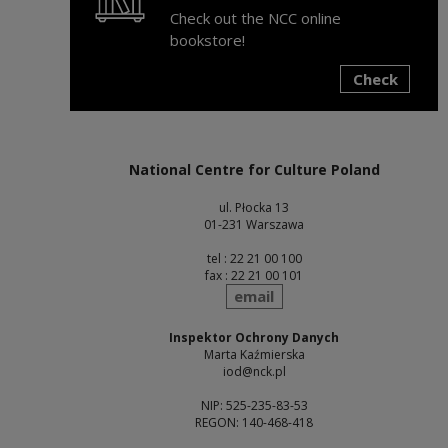
Check out the NCC online
bookstore!
Check
Note, the link will open in a new window
National Centre for Culture Poland
ul. Płocka 13
01-231 Warszawa
tel : 22 21 00 100
fax : 22 21 00 101
send
email
Inspektor Ochrony Danych
Marta Kaźmierska
iod@nck.pl
NIP: 525-235-83-53
REGON: 140-468-418