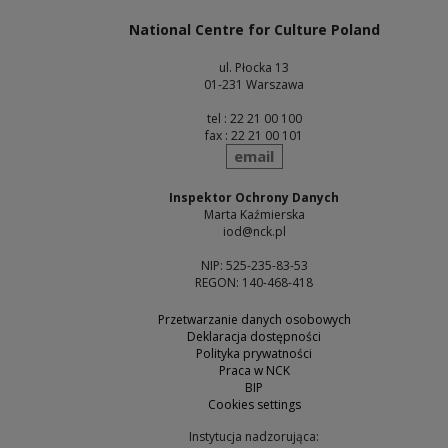
National Centre for Culture Poland
ul. Płocka 13
01-231 Warszawa
tel : 22 21 00 100
fax : 22 21 00 101
send
email
Inspektor Ochrony Danych
Marta Kaźmierska
iod@nck.pl
NIP: 525-235-83-53
REGON: 140-468-418
Przetwarzanie danych osobowych
Deklaracja dostępności
Polityka prywatności
Praca w NCK
BIP
Cookies settings
Instytucja nadzorująca: