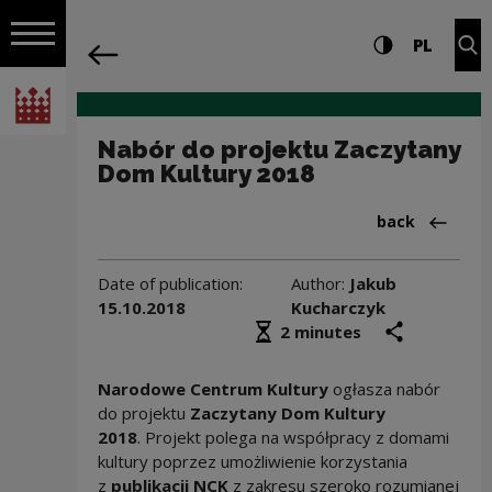
on the entire
Nabór do projektu Zaczytany Dom Kult
Settings and search
High contrast
CHANG
Exp
PL
Navigation
back
Open navigation
National Centre for Culture Poland
Nabór do projektu Zaczytany
Dom Kultury 2018
Back to:Aktua
back
Date of publication:
Author:
Jakub
15.10.2018
Kucharczyk
Średni czas czytania
share
prin
2 minutes
Narodowe Centrum Kultury
ogłasza nabór
do projektu
Zaczytany Dom Kultury
2018
. Projekt polega na współpracy z domami
kultury poprzez umożliwienie korzystania
z
publikacji NCK
z zakresu szeroko rozumianej