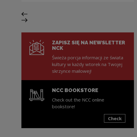
Previous slide
Next slide
ZAPISZ SIĘ NA NEWSLETTER
NCK
Świeża porcja informacji ze świata
kultury w każdy wtorek na Twojej
skrzynce mailowej!
NCC BOOKSTORE
Check out the NCC online
bookstore!
Check
Note, the link will open in a new window