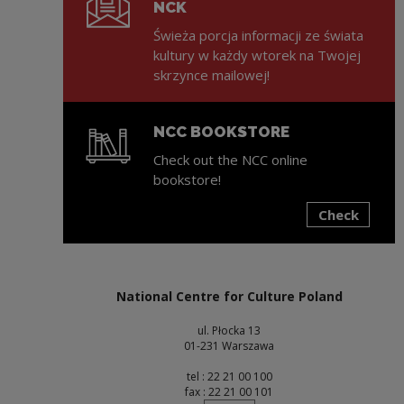
NCK
Świeża porcja informacji ze świata
kultury w każdy wtorek na Twojej
skrzynce mailowej!
NCC BOOKSTORE
Check out the NCC online
bookstore!
Check
Note, the link will open in a new window
National Centre for Culture Poland
ul. Płocka 13
01-231 Warszawa
tel : 22 21 00 100
fax : 22 21 00 101