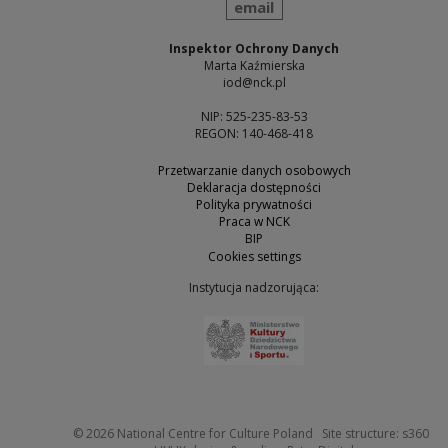
send
email
Inspektor Ochrony Danych
Marta Kaźmierska
iod@nck.pl
NIP: 525-235-83-53
REGON: 140-468-418
Przetwarzanie danych osobowych
Deklaracja dostępności
Polityka prywatności
Praca w NCK
BIP
Cookies settings
Instytucja nadzorująca:
Note, the link will open 
Not
© 2026
National Centre for Culture Poland
Site structure:
s360