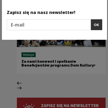
Zapisz się na nasz newsletter!
Podaj e-mail
OK
Dotacje
Za nami konwent i spotkanie
Beneficjentów programu Dom Kultury+
Previous slide
Next slide
ZAPISZ SIĘ NA NEWSLETTER