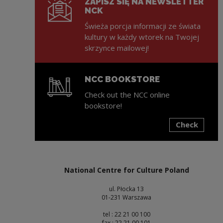
ZAPISZ SIĘ NA NEWSLETTER
NCK
Świeża porcja informacji ze świata
kultury w każdy wtorek na Twojej
skrzynce mailowej!
NCC BOOKSTORE
Check out the NCC online
bookstore!
Check
Note, the link will open in a new window
National Centre for Culture Poland
ul. Płocka 13
01-231 Warszawa
tel : 22 21 00 100
fax : 22 21 00 101