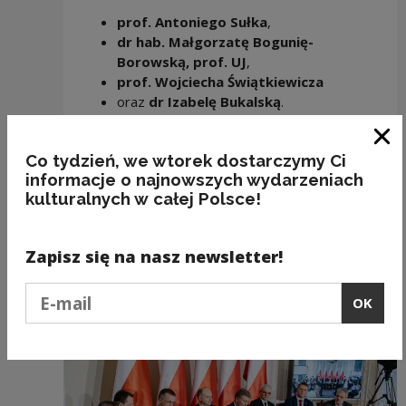
prof. Antoniego Sułka
,
dr hab. Małgorzatę Bogunię-
Borowską, prof. UJ
,
prof. Wojciecha Świątkiewicza
oraz
dr Izabelę Bukalską
.
Spotkanie poprowadzi
dr hab. Rafał
Wiśniewski, prof. UKSW
– współautor książki,
Clo
Co tydzień, we wtorek dostarczymy Ci
socjolog kultury i dyrektor NCK.
informacje o najnowszych wydarzeniach
kulturalnych w całej Polsce!
Dołącz do wydarzenia na Facebooku!
Zapisz się na nasz newsletter!
Podaj e-mail
OK
Recommended