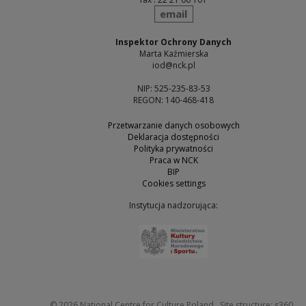
send
email
Inspektor Ochrony Danych
Marta Kaźmierska
iod@nck.pl
NIP: 525-235-83-53
REGON: 140-468-418
Przetwarzanie danych osobowych
Deklaracja dostępności
Polityka prywatności
Praca w NCK
BIP
Cookies settings
Instytucja nadzorująca:
Note, the link will open 
Not
© 2026
National Centre for Culture Poland
Site structure:
s360