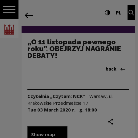
on the entire
„O 11 listopada pewnego roku”. OBEJR
Settings and search
High contrast
CHANG
Exp
PL
Navigation
back
Open navigation
National Centre for Culture Poland
„O 11 listopada pewnego
roku”. OBEJRZYJ NAGRANIE
DEBATY!
Back to:Aktua
back
Czytelnia „Czytam: NCK”
-
Warsaw
,
ul.
Krakowskie Przedmieście 17
Tue 03 March
2020
r. g.
18:00
share
print
Show map