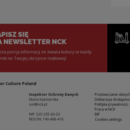
PISZ SIĘ
A NEWSLETTER NCK
eża porcja informacji ze świata kultury w każdy
rek na Twojej skrzynce mailowej!
Note, the l
or Culture Poland
Inspektor Ochrony Danych
Przetwarzanie dany
Marta Kaźmierska
Deklaracja dostępnoś
iod@nck.pl
Polityka prywatności
Praca w NCK
NIP: 525-235-83-53
BIP
REGON: 140-468-418
Cookies settings