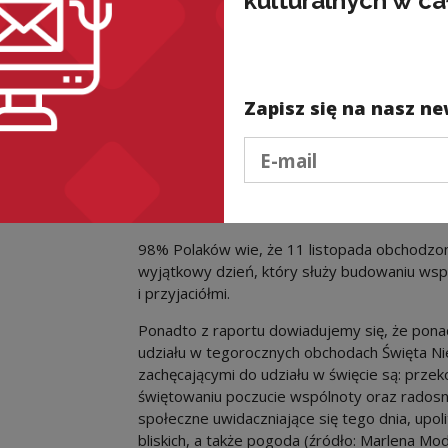
kulturalnych w ca
i wspólnotowy charakter obchodów świąt na
Dyrektor Narodowego Centrum Kultury, profe
wskazują na wspólnototwórczy, więziotwórcz
Niepodległości.
Zapisz się na nasz ne
Zobacz na
Podaj e-mail
Więcej informacji
Wybrane wyniki badań nt. świętowania ni
98% Polaków wie, że 11 listopada obchodzone
wyjątkowy dzień, który służy budowaniu wspó
i przyjaciółmi.
Ponadto z raportu dowiadujemy się, że pon
udziału w tegorocznych obchodach Święta Ni
zachęcającymi do udziału w święcie są: prze
świętowaniu poczucie wspólnoty oraz radosny
społeczne uwidaczniające się tego dnia, upo
bliskich, a także pogoda (źródło: Marlena M