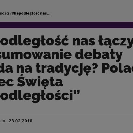
 łączy – podsumowa
lności
Niepodległość nas...
odległość nas łączy
sumowanie debaty
a na tradycję? Pola
c Święta
odległości”
tion:
23.02.2018