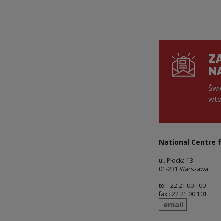
ZA
N
Świ
wto
National Centre f
ul. Płocka 13
01-231 Warszawa
tel : 22 21 00 100
fax : 22 21 00 101
send
email