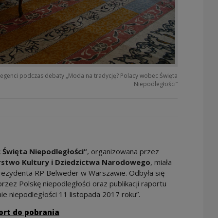
egenci podczas debaty „Moda na tradycję? Polacy wobec Święta
Niepodległości”
 Święta Niepodległości”
, organizowana przez
rstwo Kultury i Dziedzictwa Narodowego
, miała
Prezydenta RP Belweder w Warszawie. Odbyła się
rzez Polskę niepodległości oraz publikacji raportu
 niepodległości 11 listopada 2017 roku”.
ort do pobrania