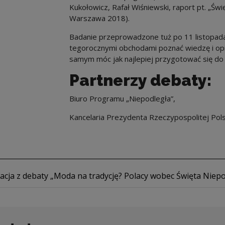
Kukołowicz, Rafał Wiśniewski, raport pt. „Św
Warszawa 2018).
Badanie przeprowadzone tuż po 11 listopada 
tegorocznymi obchodami poznać wiedzę i opin
samym móc jak najlepiej przygotować się do 
Partnerzy debaty:
Biuro Programu „Niepodległa”,
Kancelaria Prezydenta Rzeczypospolitej Pols
d file
acja z debaty „Moda na tradycję? Polacy wobec Święta Niepo