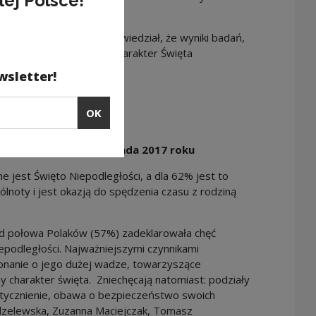
łej Polsce!
rodowych.
sor Rafał Wiśniewski powiedział, że wyniki badań,
y oraz kulturotwórczy charakter Święta
wsletter!
Note, the link will open in a new window
granie z debaty
OK
epodległości 11 listopada 2017 roku
 jest Święto Niepodległości, a dla 62% jest to
lnoty i jest okazją do spędzenia czasu z rodziną
ad połowa Polaków (57%) zadeklarowała chęć
epodległości. Najważniejszymi czynnikami
konanie o jego dużej wadze, towarzyszące
 charakter święta. Zniechęcają natomiast: podziały
litycznienie, obawa o bezpieczeństwo swoich
odzelewska, Zuzanna Maciejczak, Tomasz