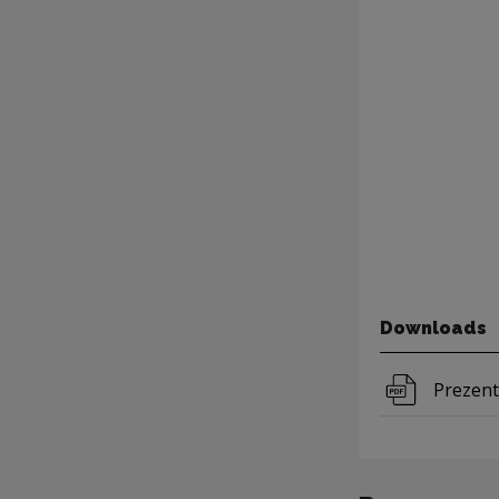
Downloads
Downloa
Prezent