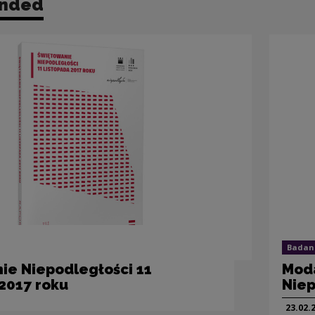
nded
Badan
ie Niepodległości 11
Moda
 2017 roku
Niep
23.02.