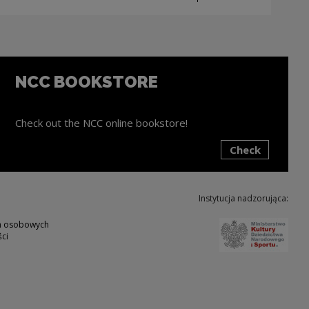
NCC BOOKSTORE
Check out the NCC online bookstore!
Check
ink will open in a new window
Instytucja nadzorująca:
Note,
ch osobowych
ci