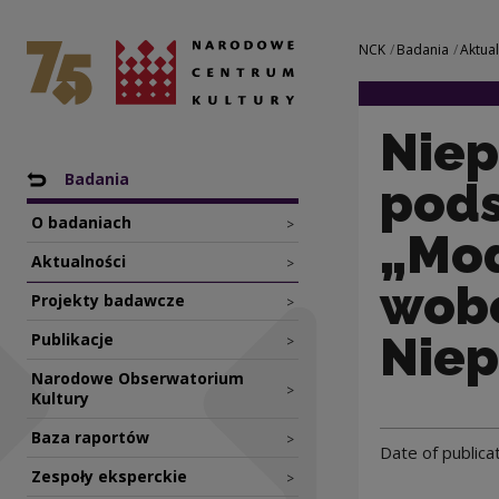
Niepodległość nas
National Centre for Culture Poland
Navigation
NCK
Badania
Aktua
Niep
Nawigacja
Back to: NCK
Badania
pod
O badaniach
>
„Mod
Aktualności
>
wobe
Projekty badawcze
>
Niep
Publikacje
>
Narodowe Obserwatorium
>
Kultury
Baza raportów
>
Date of publica
Zespoły eksperckie
>