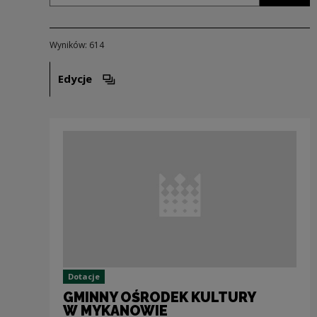
Wyników: 614
Edycje
Otwórz opcje filtrowania. Uwaga: spowoduje ot
Dotacje
GMINNY OŚRODEK KULTURY
W MYKANOWIE