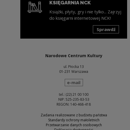
KSIĘGARNIA NCK
Książki, płyty, gry i nie tylko... Zajrzyj
do księgarni internetowej NCK!
Sprawdź
Uwaga, link zostanie otwarty w nowym oknie
Narodowe Centrum Kultury
ul. Płocka 13
01-231 Warszawa
wyślij wiadomość
e-mail
tel.: (22) 21 00 100
NIP: 525-235-83-53
REGON: 140-468-418
Zadania realizowane z budżetu państwa
Standardy ochrony małoletnich
Przetwarzanie danych osobowych
Deklaracja dostępności