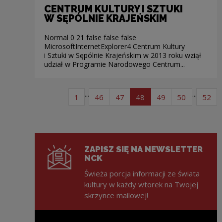
CENTRUM KULTURY I SZTUKI
W SĘPÓLNIE KRAJEŃSKIM
Normal 0 21 false false false
MicrosoftInternetExplorer4 Centrum Kultury
i Sztuki w Sępólnie Krajeńskim w 2013 roku wziął
udział w Programie Narodowego Centrum...
Stronicowanie
...
...
strona listy artykułów
strona listy artykułów
strona listy artykułów
strona listy artykułów
strona listy arty
strona lis
str
1
46
47
48
49
50
52
ZAPISZ SIĘ NA NEWSLETTER
NCK
Świeża porcja informacji ze świata
kultury w każdy wtorek na Twojej
skrzynce mailowej!