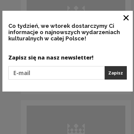
Zam
Co tydzień, we wtorek dostarczymy Ci
informacje o najnowszych wydarzeniach
kulturalnych w całej Polsce!
Dotacje
Zapisz się na nasz newsletter!
KAMIEŃSKI DOM KULTURY
Podaj e-mail
Normal 0 21 false false false
Zapisz
MicrosoftInternetExplorer4 Kamieński Dom
Kultury w 2013 roku wziął udział w Programie
Narodowego...