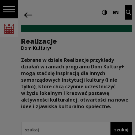
na całej stro
Realizacje | Narodowe Centrum Kultur
Ustawienia i wyszukiw
Wysoki kontra
CHANG
Roz
EN
Nawigacja
powrót
Włącz nawigację
Narodowe Centrum Kultury
Realizacje
Dom Kultury+
Zebrane w dziale Realizacje przykłady
działań w ramach programu Dom Kultury+
mogą stać się inspiracją dla innych
samorządowych instytucji kultury (i nie
tylko), które chcą czynnie uczestniczyć
w życiu lokalnym i kreować postawę
aktywności kulturalnej, otwartości na nowe
idee i zjawiska kulturalno-społeczne.
Formularz wyszukiwania w ramach: 
szukaj
szukaj