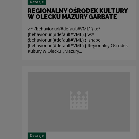
Dotacje
REGIONALNY OŚRODEK KULTURY
W OLECKU MAZURY GARBATE
v:* {behavior:url(#default#VML);} o:*
{behavior:url(#default#VML);} w:*
{behavior:url(#default#VML);} .shape
{behavior:url(#default#VML);} Regionalny Ośrodek
Kultury w Olecku „Mazury...
Dotacje