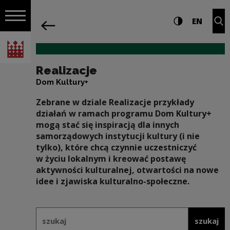
na całej stro
Realizacje | Narodowe Centrum Kultur
Ustawienia i wyszukiw
Wysoki kontra
CHANG
Roz
EN
Nawigacja
powrót
Włącz nawigację
Narodowe Centrum Kultury
Realizacje
Dom Kultury+
Zebrane w dziale Realizacje przykłady
działań w ramach programu Dom Kultury+
mogą stać się inspiracją dla innych
samorządowych instytucji kultury (i nie
tylko), które chcą czynnie uczestniczyć
w życiu lokalnym i kreować postawę
aktywności kulturalnej, otwartości na nowe
idee i zjawiska kulturalno-społeczne.
Formularz wyszukiwania w ramach: 
szukaj
szukaj