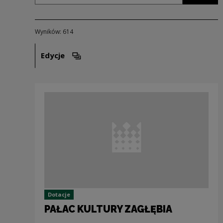
Wyników: 614
Edycje
Otwórz opcje filtrowania. Uwaga: spowoduje ot
Dotacje
PAŁAC KULTURY ZAGŁĘBIA