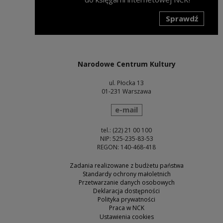
Sprawdź
Uwaga, link zostanie otwarty w nowym oknie
Narodowe Centrum Kultury
ul. Płocka 13
01-231 Warszawa
wyślij wiadomość
e-mail
tel.: (22) 21 00 100
NIP: 525-235-83-53
REGON: 140-468-418
Zadania realizowane z budżetu państwa
Standardy ochrony małoletnich
Przetwarzanie danych osobowych
Deklaracja dostępności
Polityka prywatności
Praca w NCK
Ustawienia cookies