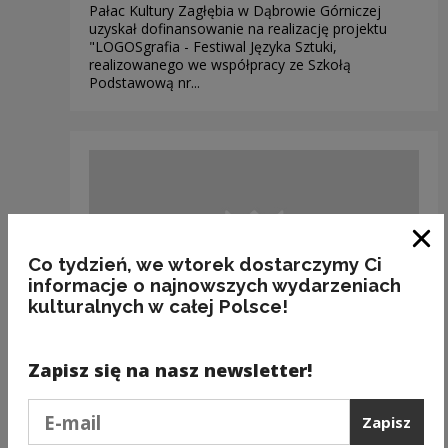
Pałac Kultury Zagłębia w Dąbrowie Górniczej
uzyskał dofinansowanie na realizację projektu
"LOGOSgrafia - Festiwal Języka Sztuki,
realizowanego we współpracy ze Szkołą
Podstawową nr...
Zam
Co tydzień, we wtorek dostarczymy Ci
informacje o najnowszych wydarzeniach
kulturalnych w całej Polsce!
Dotacje
Zapisz się na nasz newsletter!
GMINNY OŚRODEK KULTURY
W WIŃSKU
Podaj e-mail
Zapisz
GOK w Wińsku w woj. dolnośląskim uzyskał