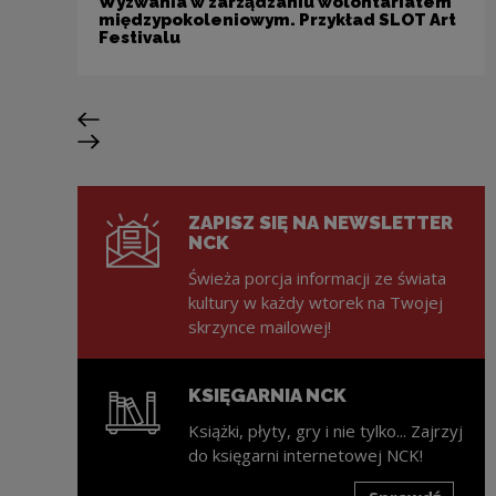
Wyzwania w zarządzaniu wolontariatem
międzypokoleniowym. Przykład SLOT Art
Festivalu
Poprzedni slajd
Następny slajd
ZAPISZ SIĘ NA NEWSLETTER
NCK
Świeża porcja informacji ze świata
kultury w każdy wtorek na Twojej
skrzynce mailowej!
KSIĘGARNIA NCK
Książki, płyty, gry i nie tylko... Zajrzyj
do księgarni internetowej NCK!