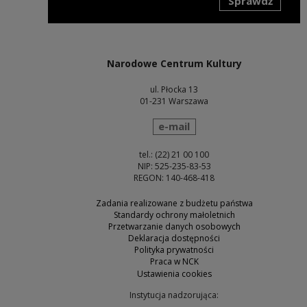
Sprawdź
Uwaga, link zostanie otwarty w nowym oknie
Narodowe Centrum Kultury
ul. Płocka 13
01-231 Warszawa
wyślij wiadomość
e-mail
tel.: (22) 21 00 100
NIP: 525-235-83-53
REGON: 140-468-418
Zadania realizowane z budżetu państwa
Standardy ochrony małoletnich
Przetwarzanie danych osobowych
Deklaracja dostępności
Polityka prywatności
Praca w NCK
Ustawienia cookies
Instytucja nadzorująca: