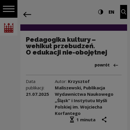
na całej stro
Pedagogika kultury – wehikuł przebudz
Ustawienia i wyszukiw
Wysoki kontra
CHANG
Roz
EN
Nawigacja
powrót
Włącz nawigację
Narodowe Centrum Kultury
Pedagogika kultury –
wehikuł przebudzeń.
O edukacji nie-obojętnej
Powrót do:Baza 
powrót
Data
Autor:
Krzysztof
publikacji:
Maliszewski, Publikacja
21.07.2025
Wydawnictwa Naukowego
„Śląsk” i Instytutu Myśli
Polskiej im. Wojciecha
Korfantego
Średni czas czytania
podziel się
druk
1 minuta