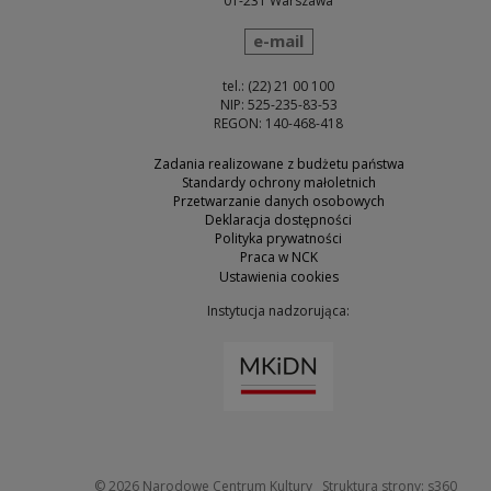
01-231 Warszawa
wyślij wiadomość
e-mail
tel.: (22) 21 00 100
NIP: 525-235-83-53
REGON: 140-468-418
Zadania realizowane z budżetu państwa
Standardy ochrony małoletnich
Przetwarzanie danych osobowych
Deklaracja dostępności
Polityka prywatności
Praca w NCK
Ustawienia cookies
Instytucja nadzorująca:
Uwaga, link zostanie otw
Uwaga
© 2026
Narodowe Centrum Kultury
Struktura strony:
s360