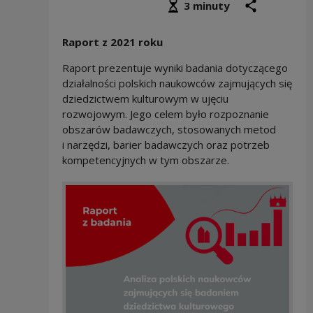
Średni czas czytania
podziel się
druk
3 minuty
Raport z 2021 roku
Raport prezentuje wyniki badania dotyczącego
działalności polskich naukowców zajmujących się
dziedzictwem kulturowym w ujęciu
rozwojowym. Jego celem było rozpoznanie
obszarów badawczych, stosowanych metod
i narzędzi, barier badawczych oraz potrzeb
kompetencyjnych w tym obszarze.