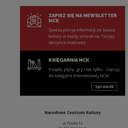
ZAPISZ SIĘ NA NEWSLETTER
NCK
Świeża porcja informacji ze świata
kultury w każdy wtorek na Twojej
skrzynce mailowej!
KSIĘGARNIA NCK
Książki, płyty, gry i nie tylko... Zajrzyj
do księgarni internetowej NCK!
Sprawdź
Uwaga, link zostanie otwarty w nowym oknie
Narodowe Centrum Kultury
ul. Płocka 13