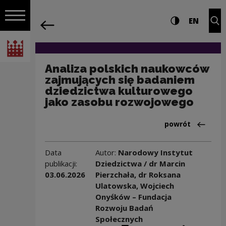
na całej stro
Analiza polskich naukowców zajmujący
Ustawienia i wyszukiw
Wysoki kontra
CHANG
Roz
EN
Nawigacja
powrót
Włącz nawigację
Narodowe Centrum Kultury
Analiza polskich naukowców
zajmujących się badaniem
dziedzictwa kulturowego
jako zasobu rozwojowego
Powrót do:Baza 
powrót
Data
Autor:
Narodowy Instytut
publikacji:
Dziedzictwa / dr Marcin
03.06.2026
Pierzchała, dr Roksana
Ulatowska, Wojciech
Onyśków – Fundacja
Rozwoju Badań
Społecznych