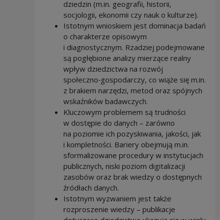
dziedzin (m.in. geografii, historii,
socjologii, ekonomii czy nauk o kulturze).
Istotnym wnioskiem jest dominacja badań
o charakterze opisowym
i diagnostycznym. Rzadziej podejmowane
są pogłębione analizy mierzące realny
wpływ dziedzictwa na rozwój
społeczno‑gospodarczy, co wiąże się m.in.
z brakiem narzędzi, metod oraz spójnych
wskaźników badawczych.
Kluczowym problemem są trudności
w dostępie do danych – zarówno
na poziomie ich pozyskiwania, jakości, jak
i kompletności. Bariery obejmują m.in.
sformalizowane procedury w instytucjach
publicznych, niski poziom digitalizacji
zasobów oraz brak wiedzy o dostępnych
źródłach danych.
Istotnym wyzwaniem jest także
rozproszenie wiedzy – publikacje
dotyczące dziedzictwa ukazują się w wielu