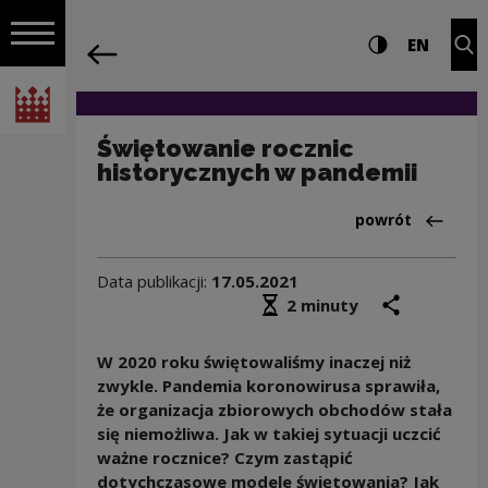
na całej stro
Świętowanie rocznic historycznych w 
Ustawienia i wyszukiw
Wysoki kontra
CHANG
Roz
EN
Nawigacja
powrót
Włącz nawigację
Narodowe Centrum Kultury
Świętowanie rocznic
historycznych w pandemii
Powrót do:Aktua
powrót
Data publikacji:
17.05.2021
Średni czas czytania
podziel się
druk
2 minuty
W 2020 roku świętowaliśmy inaczej niż
zwykle. Pandemia koronowirusa sprawiła,
że organizacja zbiorowych obchodów stała
się niemożliwa. Jak w takiej sytuacji uczcić
ważne rocznice? Czym zastąpić
dotychczasowe modele świętowania? Jak