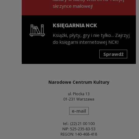
skrzynce mailowej!
KSIĘGARNIA NCK
Książki, płyty, gry i nie tylko... Zajrzyj
do księgarni internetowej NCK!
Sprawdź
Uwaga, link zostanie otwarty w nowym oknie
Narodowe Centrum Kultury
ul. Płocka 13
01-231 Warszawa
wyślij wiadomość
e-mail
tel.: (22) 21 00 100
NIP: 525-235-83-53
REGON: 140-468-418