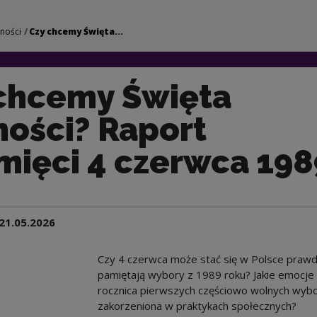
 Wolności? Raport o
lności
Czy chcemy Święta...
chcemy Święta
ości? Raport
mięci 4 czerwca 1989
21.05.2026
Czy 4 czerwca może stać się w Polsce prawdz
pamiętają wybory z 1989 roku? Jakie emocje 
rocznica pierwszych częściowo wolnych wybo
zakorzeniona w praktykach społecznych?