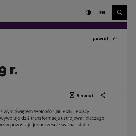
Ustawienia i wyszuki
Wysoki kontrast
CHANGE LAN
Rozwiń 
 pamięci 4 czerwca 
EN
Powrót do:Aktualno
powrót
 r.
Średni czas czytania
podziel się
drukuj
5 minut
iwym Świętem Wolności? Jak Polki i Polacy
wywołuje dziś transformacja ustrojowa i dlaczego
rów pozostaje jednocześnie ważna i słabo