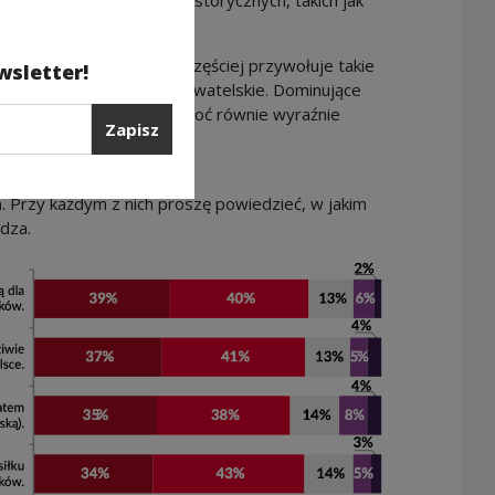
zypadku innych rocznic historycznych, takich jak
ia Warszawskiego.
rocznica jest obecna, najczęściej przywołuje takie
wsletter!
ość czy społeczeństwo obywatelskie. Dominujące
nostalgia i entuzjazm, choć równie wyraźnie
Zapisz
napięcia.
r. – szczegółowa ocena.
. Przy każdym z nich proszę powiedzieć, w jakim
adza.