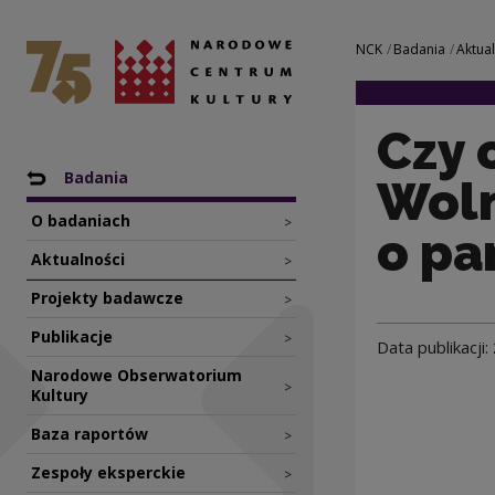
Czy chcemy Święta
Narodowe Centrum Kultury
Nawigacja
NCK
Badania
Aktua
Czy 
Nawigacja
Powrót do: NCK
Badania
Woln
O badaniach
>
o pa
Aktualności
>
Projekty badawcze
>
Publikacje
>
Data publikacji:
Narodowe Obserwatorium
>
Kultury
Baza raportów
>
Zespoły eksperckie
>