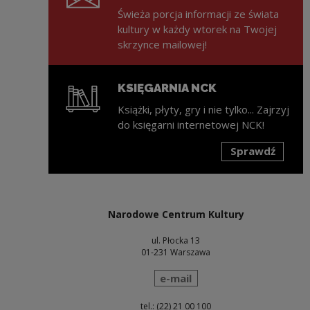
Świeża porcja informacji ze świata
kultury w każdy wtorek na Twojej
skrzynce mailowej!
KSIĘGARNIA NCK
Książki, płyty, gry i nie tylko... Zajrzyj
do księgarni internetowej NCK!
Sprawdź
Uwaga, link zostanie otwarty w nowym oknie
Narodowe Centrum Kultury
ul. Płocka 13
01-231 Warszawa
wyślij wiadomość
e-mail
tel.: (22) 21 00 100