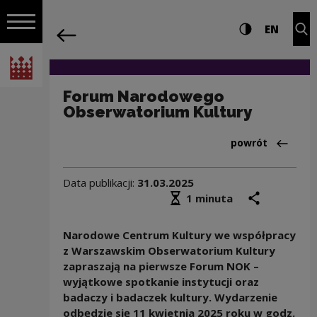
na całej stro
Forum Narodowego Obserwatorium Kult
Ustawienia i wyszukiw
Wysoki kontra
CHANG
Roz
EN
Nawigacja
powrót
Włącz nawigację
Narodowe Centrum Kultury
Forum Narodowego
Obserwatorium Kultury
Powrót do:Aktua
powrót
Data publikacji:
31.03.2025
Średni czas czytania
podziel się
druk
1 minuta
Narodowe Centrum Kultury we współpracy
z Warszawskim Obserwatorium Kultury
zapraszają na pierwsze Forum NOK –
wyjątkowe spotkanie instytucji oraz
badaczy i badaczek kultury. Wydarzenie
odbędzie się 11 kwietnia 2025 roku w godz.