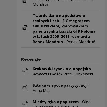
Mendruń
Uwaga, link zostanie otwarty w nowym o
Twarde dane na podstawie
realnych liczb - Z Grzegorzem
Olkusznikiem, kierownikiem
panelu rynku książki GfK Polonia
w latach 2009–2011 rozmawia
Renek Mendruń
- Renek Mendruń
Uwaga, link zostanie otwarty w nowym o
Recenzje
Krakowski rynek a europejska
nowoczesność
- Piotr Kubkowski
Uwaga, link zostanie otwarty w nowym o
Sztuka w epoce partycypacji
-
Anna Maj
Uwaga, link zostanie otwarty w nowym o
Między ręką a papierem
- Olga