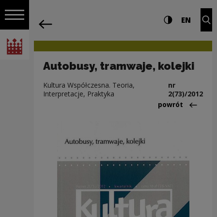
na całej stro
Autobusy, tramwaje, kolejki | Narodow
Ustawienia i wyszukiw
Wysoki kontra
CHANG
Roz
EN
Nawigacja
powrót
Włącz nawigację
Narodowe Centrum Kultury
Autobusy, tramwaje, kolejki
Kultura Współczesna. Teoria,
nr
Interpretacje, Praktyka
2(73)/2012
Powrót do:Arch
powrót