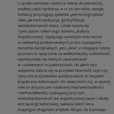
o społeczeństwie i kulturze należy do pierwszej,
ważkiej części dyskursu, a co za tym idzie, uwagę
badaczy przyciągają zjawiska „pierwszego planu”,
takie jak metropolizacja, gentryfikacja,
wielokulturowość miast, sztuki miasta itp.
Tymczasem celem tego numeru „Kultury
Współczesnej”, będącego swoistym intermezzo
w sekwencji podejmowanych przez czasopismo
tematów kardynalnych, jest „inne”, rozbijające rutyny
poznawcze spojrzenie na wielkomiejską codzienność,
wychwycenie nie-błahych uwarunkowań
w codziennych oczywistościach, do jakich bez
wątpienia zalicza się na przykład obecność szyn czy
zatoczek przystanków autobusowych w miejskim
krajobrazie kulturowym. Do takiej twórczej, w sporej
mierze artystyczno-naukowej nieprawomyślności
i niefrasobliwości, szanującej przy tym
wielodziedzinowość we współczesnej nauce i ideały
antropologii kulturowej, nakłania tekst Gera
Duijzingsa (fragment artykułu
Wsiąść do tramwaju