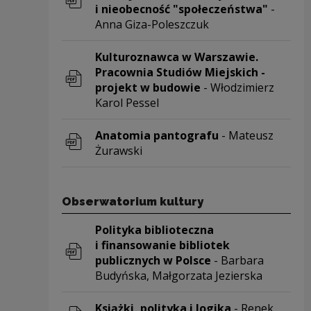
i nieobecność "społeczeństwa"
-
Anna Giza-Poleszczuk
Uwaga, link zostanie otwarty w nowym o
Kulturoznawca w Warszawie.
Pracownia Studiów Miejskich -
projekt w budowie
- Włodzimierz
Karol Pessel
Uwaga, link zostanie otwarty w nowym o
Anatomia pantografu
- Mateusz
Żurawski
Uwaga, link zostanie otwarty w nowym o
Obserwatorium kultury
Polityka biblioteczna
i finansowanie bibliotek
publicznych w Polsce
- Barbara
Budyńska, Małgorzata Jezierska
Uwaga, link zostanie otwarty w nowym o
Książki, polityka i logika
- Renek