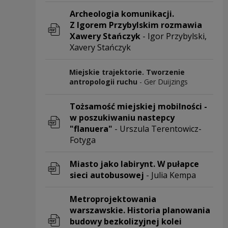
Uwaga, link zostanie otwarty w nowym o
Archeologia komunikacji.
Z Igorem Przybylskim rozmawia
Xawery Stańczyk
- Igor Przybylski,
Xavery Stańczyk
Uwaga, link zostanie otwarty w nowym o
Miejskie trajektorie. Tworzenie
antropologii ruchu
- Ger Duijzings
Tożsamość miejskiej mobilności -
w poszukiwaniu nastepcy
"flanuera"
- Urszula Terentowicz-
Fotyga
Uwaga, link zostanie otwarty w nowym o
Miasto jako labirynt. W pułapce
sieci autobusowej
- Julia Kempa
Uwaga, link zostanie otwarty w nowym o
Metroprojektowania
warszawskie. Historia planowania
budowy bezkolizyjnej kolei