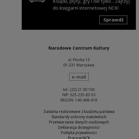
Książki, płyty, gry i nie tylko... Zajrzyj
do księgarni internetowej NCK!
Sprawdź
Uwaga, link zostanie otwarty w nowym oknie
Narodowe Centrum Kultury
ul. Płocka 13
01-231 Warszawa
wyślij wiadomość
e-mail
tel.: (22) 21 00 100
NIP: 525-235-83-53
REGON: 140-468-418
Zadania realizowane z budżetu państwa
Standardy ochrony małoletnich
Przetwarzanie danych osobowych
Deklaracja dostępności
Polityka prywatności
Praca w NCK