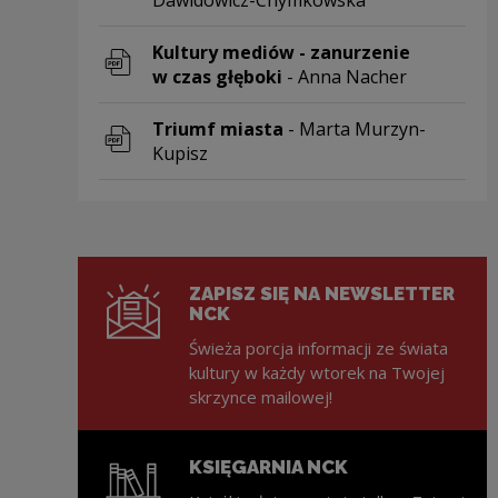
Dawidowicz-Chymkowska
Uwaga, link zostanie otwarty w nowym o
Kultury mediów - zanurzenie
w czas głęboki
- Anna Nacher
Uwaga, link zostanie otwarty w nowym o
Triumf miasta
- Marta Murzyn-
Kupisz
Uwaga, link zostanie otwarty w nowym o
ZAPISZ SIĘ NA NEWSLETTER
NCK
Świeża porcja informacji ze świata
kultury w każdy wtorek na Twojej
skrzynce mailowej!
KSIĘGARNIA NCK