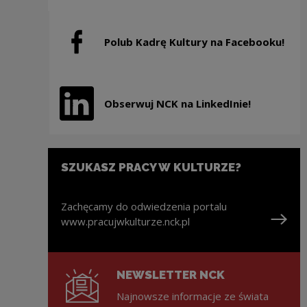
Polub Kadrę Kultury na Facebooku!
Uwaga, link zostanie otwarty w nowym oknie
Obserwuj NCK na LinkedInie!
Uwaga, link zostanie otwarty w nowym oknie
SZUKASZ PRACY W KULTURZE?
Zachęcamy do odwiedzenia portalu
www.pracujwkulturze.nck.pl
Uwaga, link zostanie otwarty w nowym oknie
NEWSLETTER NCK
Najnowsze informacje ze świata