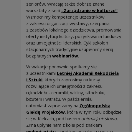
seniorów. Wracają także dobrze znane
Uwaga,
warsztaty z serii
„Zarządzanie w kulturze”
.
Wzmocnimy kompetencje uczestników
z zakresu organizacji wystawy, czerpania
z zasobów lokalnego dziedzictwa, promowania
oferty instytucji kultury, pozyskiwania funduszy
oraz umiejętności liderskich. Cykl szkoleń
stacjonarnych tradycyjnie uzupełnimy serią
Uwaga, link zostanie o
bezpłatnych
webinariów
.
W wakacje ponownie spotkamy się
z uczestnikami
Letniej Akademii Rękodzieła
Uwaga, link zostanie otwarty w nowym 
i Sztuki
, których zaprosimy na kursy
rozwijające ich umiejętności z zakresu
rękodzieła - ceramiki, wikliny, sitodruku,
biżuterii i witrażu. W październiku
natomiast zapraszamy na
Ogólnopolską
Uwaga, link zostanie otwart
Giełdę Projektów
, która w tym roku odbędzie
się w Kielcach, pod hasłem
animacja + słowo.
Zima upłynie nam z kolei pod znakiem
Uwaga, link zostanie otwarty w 
wolontariatu
– pod koniec roku już po raz