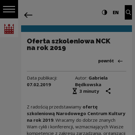
na całej stro
Oferta szkoleniowa NCK na rok 2019 |
Ustawienia i wyszukiw
Wysoki kontra
CHANG
Roz
EN
Nawigacja
powrót
Włącz nawigację
Narodowe Centrum Kultury
Oferta szkoleniowa NCK
na rok 2019
Powrót do:Aktua
powrót
Data publikacji:
Autor:
Gabriela
07.02.2019
Będkowska
Średni czas czytania
podziel się
druk
3 minuty
Z radością przedstawiamy
ofertę
szkoleniową Narodowego Centrum Kultury
na rok 2019
. Wracamy do dobrze znanych
Wam cykli i konferencji, wzmacniających Wasze
kompetencje z zakresu zarządzania, organizacji