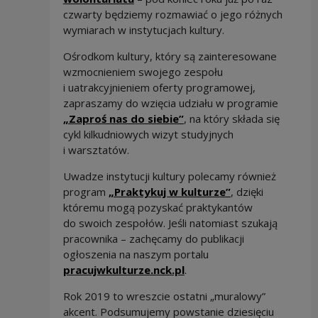
czwarty będziemy rozmawiać o jego różnych
wymiarach w instytucjach kultury.
Ośrodkom kultury, który są zainteresowane
wzmocnieniem swojego zespołu
i uatrakcyjnieniem oferty programowej,
zapraszamy do wzięcia udziału w programie
Uwaga, link zostanie ot
„Zaproś nas do siebie”
, na który składa się
cykl kilkudniowych wizyt studyjnych
i warsztatów.
Uwadze instytucji kultury polecamy również
Uwaga, link zos
program
„Praktykuj w kulturze”
, dzięki
któremu mogą pozyskać praktykantów
do swoich zespołów. Jeśli natomiast szukają
pracownika – zachęcamy do publikacji
ogłoszenia na naszym portalu
Uwaga, link zostanie ot
pracujwkulturze.nck.pl
.
Rok 2019 to wreszcie ostatni „muralowy”
akcent. Podsumujemy powstanie dziesięciu