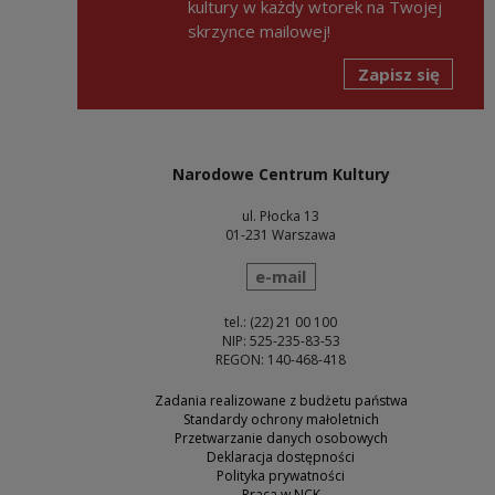
kultury w każdy wtorek na Twojej
skrzynce mailowej!
Zapisz się
Narodowe Centrum Kultury
ul. Płocka 13
01-231 Warszawa
wyślij wiadomość
e-mail
tel.: (22) 21 00 100
NIP: 525-235-83-53
REGON: 140-468-418
Zadania realizowane z budżetu państwa
Standardy ochrony małoletnich
Przetwarzanie danych osobowych
Deklaracja dostępności
Polityka prywatności
Praca w NCK