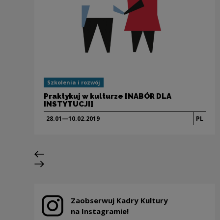
Szkolenia i rozwój
Praktykuj w kulturze [NABÓR DLA
INSTYTUCJI]
28.01—10.02.
2019
PL
Poprzedni slajd
Następny slajd
Zaobserwuj Kadry Kultury
Uwaga, link zostanie otwarty w nowym oknie
na Instagramie!