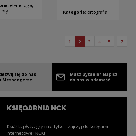
orie:
etymologia,
ioty
Kategorie:
ortografia
...
strona listy artykułów
strona listy artykułów
strona listy artykułów
strona listy arty
strona listy
strona
1
2
3
4
5
7
dezwij się do nas
Masz pytania? Napisz
nie
ink zostanie otwarty w nowym oknie
a Messengerze
do nas wiadomość
KSIĘGARNIA NCK
Książki, płyty, gry i nie tylko... Zajrzyj do księgarni
internetowej NCK!