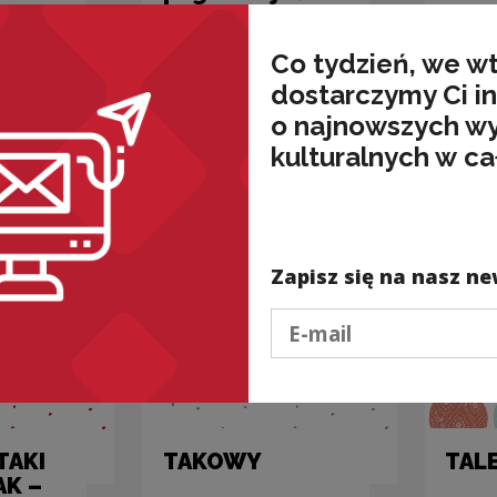
służy pora,
mologia,
Kateg
wzrok się
ortogra
Co tydzień, we w
przyjemnie
ułudzi...
dostarczymy Ci i
o najnowszych w
Kategorie:
składnia,
kulturalnych w ca
natura, poprawność
Zapisz się na nasz ne
Podaj e-mail
 TAKI
TAKOWY
TAL
AK –