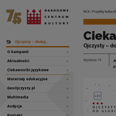
Ciekawostki język
Narodowe Centrum Kultury
Nawigacja
NCK
Projekty kultural
Cieka
Nawigacja
Powrót do: Projekty
Ojczysty – dodaj...
Ojczysty – d
O kampanii
>
Wyników: 75
Aktualności
>
P
Ciekawostki językowe
>
Materiały edukacyjne
>
GeoOjczysty.pl
>
Multimedia
>
Audycje
>
Kontakt
>