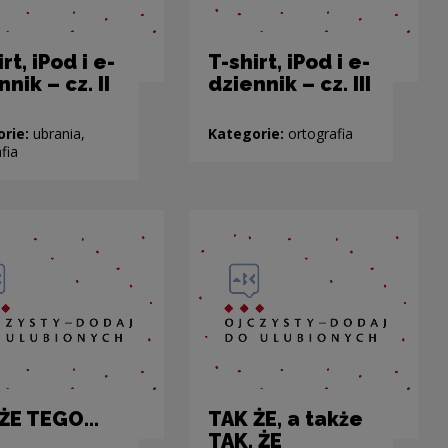
rt, iPod i e-
T-shirt, iPod i e-
nik – cz. II
dziennik – cz. III
orie:
ubrania,
Kategorie:
ortografia
fia
 ŻE TEGO…
TAK ŻE, a także
TAK, ŻE