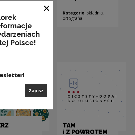
orie:
składnia,
fia
Kategorie:
składnia,
Zamknij okno
torek
ortografia
nformacje
ydarzeniach
łej Polsce!
wsletter!
Zapisz
ERZ
TAM
i Z POWROTEM