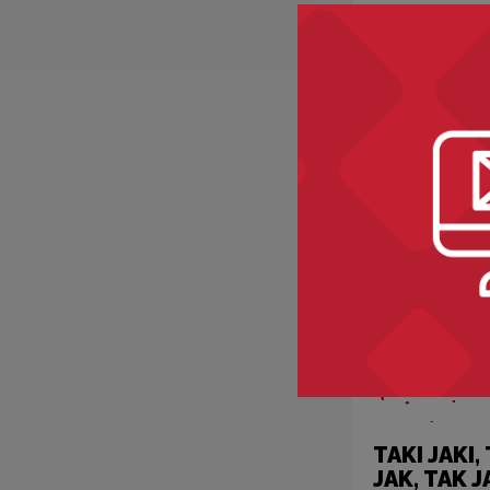
Kategorie:
ety
przedmioty
TAKI JAKI,
JAK, TAK J