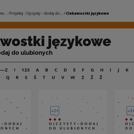
owe | Narodowe Cen
ne...
Projekty
Ojczysty – dodaj do...
Ciekawostki językowe
wostki językowe
odaj do ulubionych
A—Z
!
123
A
B
C
D
E
F
G
H
I
J
K
Q
R
S
Ś
T
U
V
W
Z
Ź
Ż