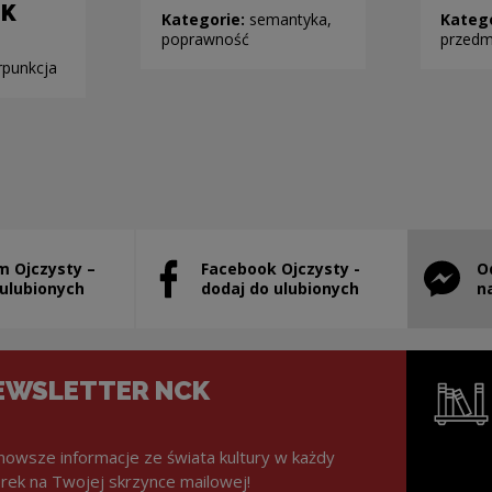
EK
Kategorie:
semantyka,
Kateg
poprawność
przedm
rpunkcja
m Ojczysty –
Facebook Ojczysty -
O
stanie otwarty w nowym oknie
Uwaga, link zostanie otwarty w nowym ok
Uwaga, l
 ulubionych
dodaj do ulubionych
n
EWSLETTER NCK
nowsze informacje ze świata kultury w każdy
rek na Twojej skrzynce mailowej!