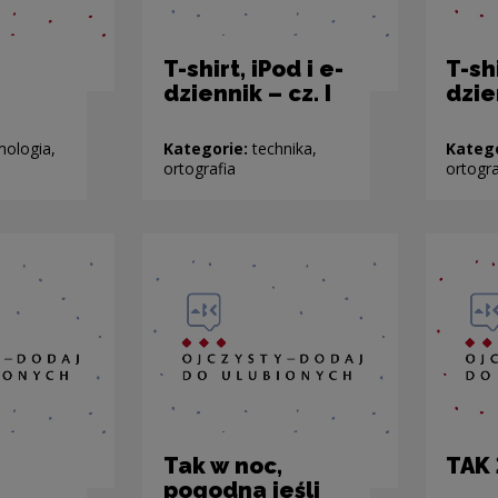
T-shirt, iPod i e-
T-shi
dziennik – cz. I
dzien
mologia,
Kategorie:
technika,
Kateg
ortografia
ortogra
Tak w noc,
TAK
pogodna jeśli