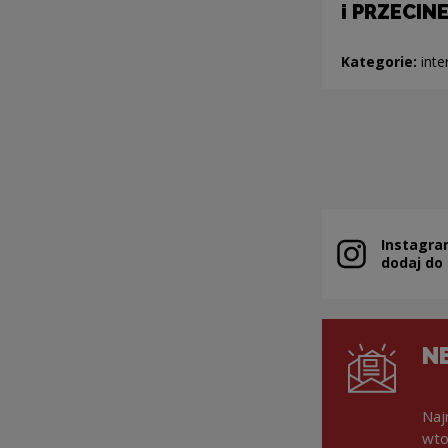
i PRZECIN
Kategorie:
inte
Stronicowanie
Instagra
Uwaga, link zo
dodaj do
N
Naj
wto