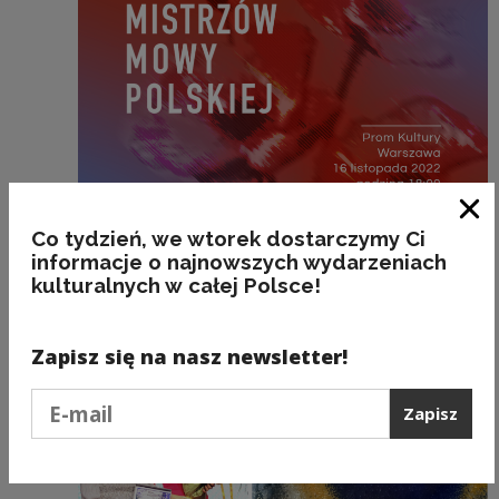
Zam
Co tydzień, we wtorek dostarczymy Ci
informacje o najnowszych wydarzeniach
Projekty kulturalne i edukacyjne
kulturalnych w całej Polsce!
Debata Mistrzów Mowy Polskiej
Zapisz się na nasz newsletter!
Podaj e-mail
Zapisz