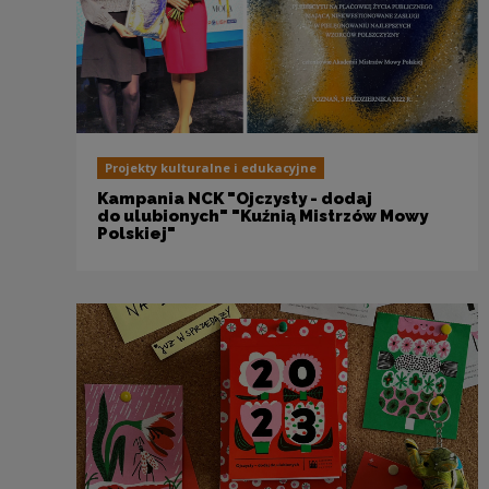
Projekty kulturalne i edukacyjne
Kampania NCK "Ojczysty - dodaj
do ulubionych" "Kuźnią Mistrzów Mowy
Polskiej"