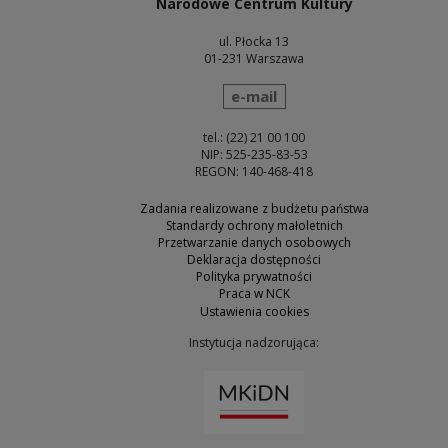
Narodowe Centrum Kultury
ul. Płocka 13
01-231 Warszawa
wyślij wiadomość
e-mail
tel.: (22) 21 00 100
NIP: 525-235-83-53
REGON: 140-468-418
Zadania realizowane z budżetu państwa
Standardy ochrony małoletnich
Przetwarzanie danych osobowych
Deklaracja dostępności
Polityka prywatności
Praca w NCK
Ustawienia cookies
Instytucja nadzorująca:
Uwaga, link zostanie otw