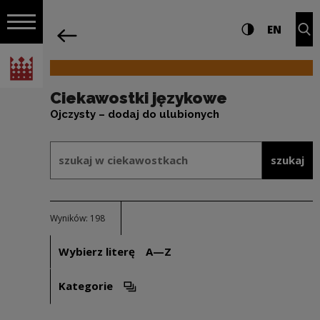
na całej stro
Ciekawostki językowe | Narodowe Cent
Ustawienia i wyszukiw
Wysoki kontra
CHANG
Roz
EN
Nawigacja
powrót
Włącz nawigację
Narodowe Centrum Kultury
Ciekawostki językowe
Ojczysty – dodaj do ulubionych
Formularz wyszukiwania w ramach: 
szukaj w ciekawostkach
szukaj
Wyników: 198
Wybierz literę
A—Z
Kategorie
Otwórz opcje filtrowania. Uwaga: spowoduje ot