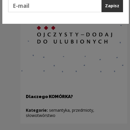
Podaj e-mail
Zapisz
Dlaczego KOMÓRKA?
Kategorie:
semantyka, przedmioty,
słowotwórstwo