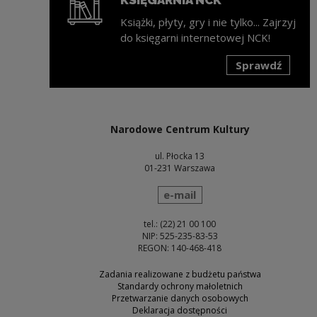
Książki, płyty, gry i nie tylko... Zajrzyj
do księgarni internetowej NCK!
Sprawdź
Uwaga, link zostanie otwarty w nowym oknie
Narodowe Centrum Kultury
ul. Płocka 13
01-231 Warszawa
wyślij wiadomość
e-mail
tel.: (22) 21 00 100
NIP: 525-235-83-53
REGON: 140-468-418
Zadania realizowane z budżetu państwa
Standardy ochrony małoletnich
Przetwarzanie danych osobowych
Deklaracja dostępności