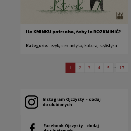
Ile KMINKU potrzeba, żeby to ROZKMINIĆ?
Kategorie:
język, semantyka, kultura, stylistyka
Stronicowanie
...
strona listy artykułów
strona listy artykułów
strona listy artykuł
strona listy ar
strona lis
str
1
2
3
4
5
17
Instagram Ojczysty – dodaj
Uwaga, link zostanie otwarty w nowym oknie
do ulubionych
Facebook Ojczysty - dodaj
Uwaga, link zostanie otwarty w nowym oknie
do ulubionych