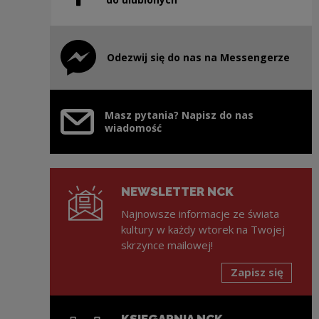
Odezwij się do nas na Messengerze
Uwaga, link zostanie otwarty w nowym oknie
Masz pytania? Napisz do nas
wiadomość
NEWSLETTER NCK
Najnowsze informacje ze świata
kultury w każdy wtorek na Twojej
skrzynce mailowej!
Zapisz się
KSIĘGARNIA NCK