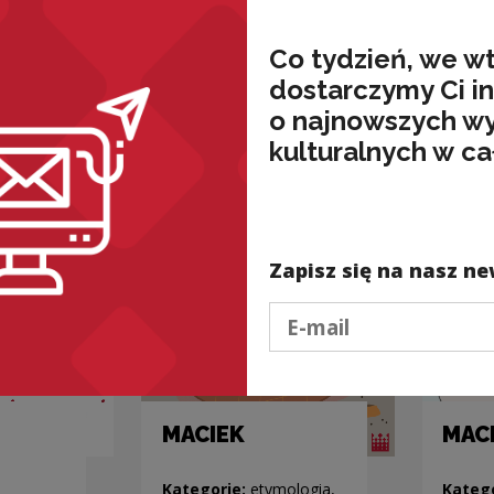
..
MINOGU
i ma
MUF
Co tydzień, we w
mologia,
Kategorie:
etymologia,
dostarczymy Ci i
fleksja, zwierzęta,
Kateg
ortografia
o najnowszych w
fleksj
kulturalnych w ca
Zapisz się na nasz ne
Podaj e-mail
MACIEK
MAC
Kategorie:
etymologia,
Kateg