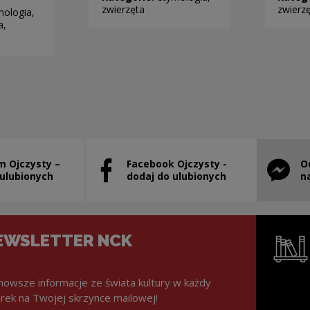
zwierzęta
zwierz
mologia,
a,
m Ojczysty –
Facebook Ojczysty -
O
stanie otwarty w nowym oknie
Uwaga, link zostanie otwarty w nowym ok
Uwaga, l
 ulubionych
dodaj do ulubionych
n
EWSLETTER NCK
nowsze informacje ze świata kultury w każdy
rek na Twojej skrzynce mailowej!