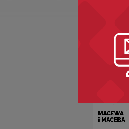
MANOWCE.
Kategorie:
ety
natura
MACEWA
i MACEBA