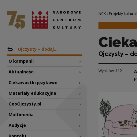
Ciekawostki język
Narodowe Centrum Kultury
Nawigacja
NCK
Projekty kultural
Cieka
Nawigacja
Powrót do: Projekty
Ojczysty – dodaj...
Ojczysty – d
O kampanii
>
Wyników: 112
Aktualności
>
P
Ciekawostki językowe
>
Materiały edukacyjne
>
GeoOjczysty.pl
>
Multimedia
>
Audycje
>
Kontakt
>