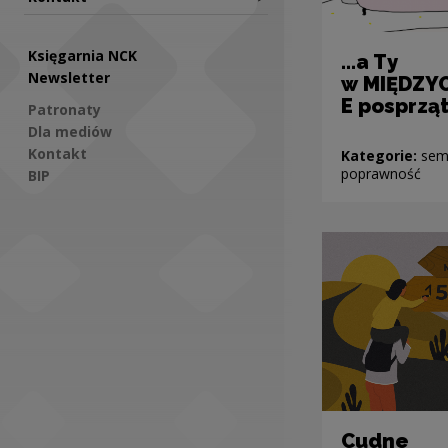
Księgarnia NCK
...a Ty
Newsletter
w MIĘDZY
E posprząt
Patronaty
Dla mediów
Kontakt
Kategorie:
sem
poprawność
BIP
Social Media
Cudne