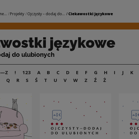
owe | Narodowe Cen
ne...
Projekty
Ojczysty – dodaj do...
Ciekawostki językowe
wostki językowe
odaj do ulubionych
A—Z
!
123
A
B
C
D
E
F
G
H
I
J
K
Q
R
S
Ś
T
U
V
W
Z
Ź
Ż