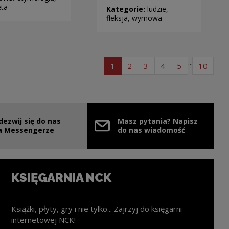
ęta
Kategorie:
ludzie,
fleksja, wymowa
...
strona listy artykułów
strona listy artykułów
strona listy artykułów
strona listy artyk
strona listy 
strona
1
2
3
4
5
10
dezwij się do nas
Masz pytania? Napisz
nie
ink zostanie otwarty w nowym oknie
a Messengerze
do nas wiadomość
KSIĘGARNIA NCK
Książki, płyty, gry i nie tylko... Zajrzyj do księgarni
internetowej NCK!