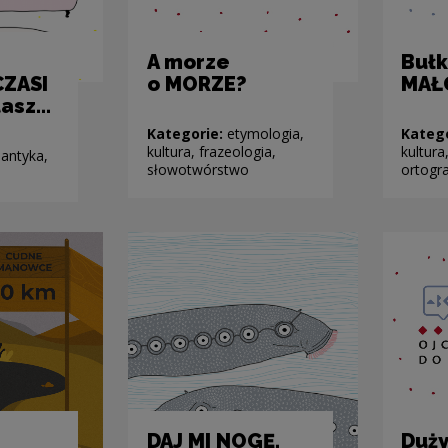
A morze
Buł
CZASI
o MORZE?
MAŁ
asz...
Kategorie:
etymologia,
Kateg
kultura, frazeologia,
kultura
antyka,
słowotwórstwo
ortogra
DAJ MI NOGĘ,
Duży