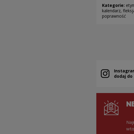
Kategorie:
ety
kalendarz, fleksj
poprawność
Stronicowanie
Instagra
Uwaga, link zo
dodaj do
N
Naj
wto