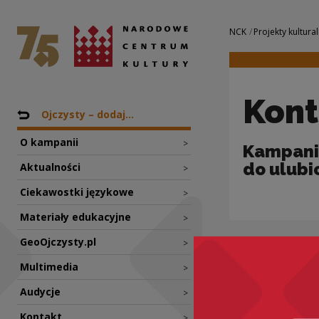
Kontakt | Narodow
Narodowe Centrum Kultury
Nawigacja
NCK
Projekty kultural
Kont
Nawigacja
Powrót do: Projekty
Ojczysty – dodaj...
O kampanii
>
Kampania
do ulubi
Aktualności
>
Ciekawostki językowe
>
Materiały edukacyjne
>
GeoOjczysty.pl
>
Multimedia
>
Jo
Audycje
>
Kontakt
>