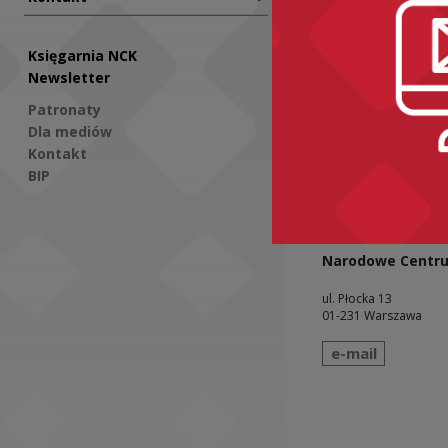
Księgarnia NCK
ZA
Newsletter
N
Patronaty
Świ
Dla mediów
wto
Kontakt
BIP
Social Media
Narodowe Centru
ul. Płocka 13
01-231 Warszawa
wyślij wiadomo
e-mail