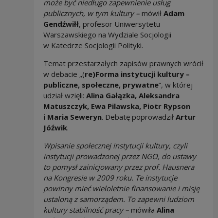
może być niedługo zapewnienie usług
publicznych, w tym kultury –
mówił
Adam
Gendźwiłł
, profesor Uniwersytetu
Warszawskiego na Wydziale Socjologii
w Katedrze Socjologii Polityki.
Temat przestarzałych zapisów prawnych wrócił
w debacie „(
re)Forma instytucji kultury –
publiczne, społeczne, prywatne
”, w której
udział wzięli:
Alina Gałązka, Aleksandra
Matuszczyk, Ewa Pilawska, Piotr Rypson
i Maria Seweryn
. Debatę poprowadził
Artur
Jóźwik
.
Wpisanie społecznej instytucji kultury, czyli
instytucji prowadzonej przez NGO, do ustawy
to pomysł zainicjowany przez prof. Hausnera
na Kongresie w 2009 roku. Te instytucje
powinny mieć wieloletnie finansowanie i misję
ustaloną z samorządem. To zapewni ludziom
kultury stabilność pracy –
mówiła
Alina