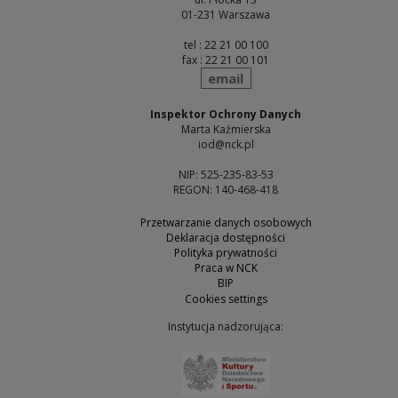
01-231 Warszawa
tel : 22 21 00 100
fax : 22 21 00 101
send
email
Inspektor Ochrony Danych
Marta Kaźmierska
iod@nck.pl
NIP: 525-235-83-53
REGON: 140-468-418
Przetwarzanie danych osobowych
Deklaracja dostępności
Polityka prywatności
Praca w NCK
BIP
Cookies settings
Instytucja nadzorująca:
Note, the link will open 