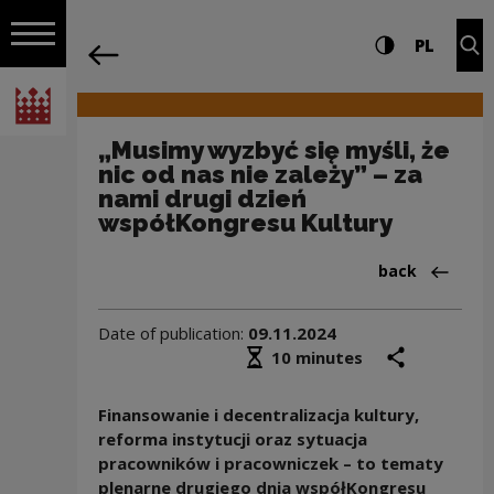
on the entire
„Musimy wyzbyć się myśli, że nic od na
Settings and search
High contrast
CHANG
Exp
PL
Navigation
back
Open navigation
National Centre for Culture Poland
„Musimy wyzbyć się myśli, że
nic od nas nie zależy” – za
nami drugi dzień
współKongresu Kultury
Back to:Aktua
back
Date of publication:
09.11.2024
Średni czas czytania
share
prin
10 minutes
Finansowanie i decentralizacja kultury,
reforma instytucji oraz sytuacja
pracowników i pracowniczek – to tematy
plenarne drugiego dnia współKongresu