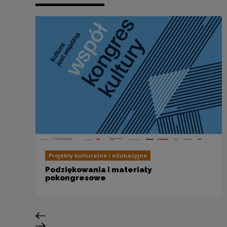
Projekty kulturalne i edukacyjne
Podziękowania i materiały
pokongresowe
Previous slide