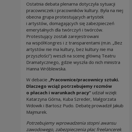
Ostatnia debata plenarna dotyczyła sytuacji
pracowniczek i pracowników kultury. Była na niej
obecna grupa protestujących artystek
i artystów, domagających się zabezpieczeń
emerytalnych dla twórczyń i twórców.
Protestujący zostali zarejestrowani
na współKongres i z transparentami (m.in. „Bez
artystów nie ma kultury, bez kultury nie ma
przyszłości”) weszli na scenę główną Teatru
Dramatycznego, gdzie wyszła do nich ministra
Hanna Wróblewska.
W debacie „
Pracownice/pracownicy sztuki.
Dlaczego wciąż potrzebujemy rozmów
o płacach i warunkach pracy”
udział wzięli:
Katarzyna Górna, Kuba Szreder, Małgorzata
Wdowik i Bartosz Pudo. Debatę prowadził Jakub
Majmurek.
Potrzebujemy wprowadzenia stopni awansu
zawodowego, zabezpieczenia płac freelancerek