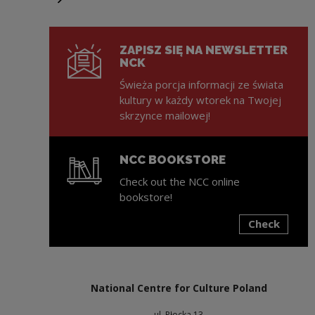
Next slide
ZAPISZ SIĘ NA NEWSLETTER
NCK
Świeża porcja informacji ze świata
kultury w każdy wtorek na Twojej
skrzynce mailowej!
NCC BOOKSTORE
Check out the NCC online
bookstore!
Check
Note, the link will open in a new window
National Centre for Culture Poland
ul. Płocka 13