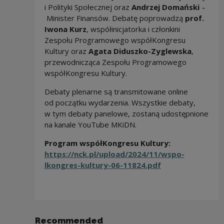
i Polityki Społecznej oraz
Andrzej Domański
–
Minister Finansów. Debatę poprowadzą
prof.
Iwona Kurz
, współinicjatorka i członkini
Zespołu Programowego współKongresu
Kultury oraz
Agata Diduszko-Zyglewska
,
przewodnicząca Zespołu Programowego
współKongresu Kultury.
Debaty plenarne są transmitowane online
od początku wydarzenia. Wszystkie debaty,
w tym debaty panelowe, zostaną udostępnione
na kanale YouTube MKiDN.
Program współKongresu Kultury:
https://nck.pl/upload/2024/11/wspo-
lkongres-kultury-06-11824.pdf
Recommended