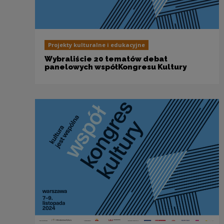
Projekty kulturalne i edukacyjne
Wybraliście 20 tematów debat
panelowych współKongresu Kultury