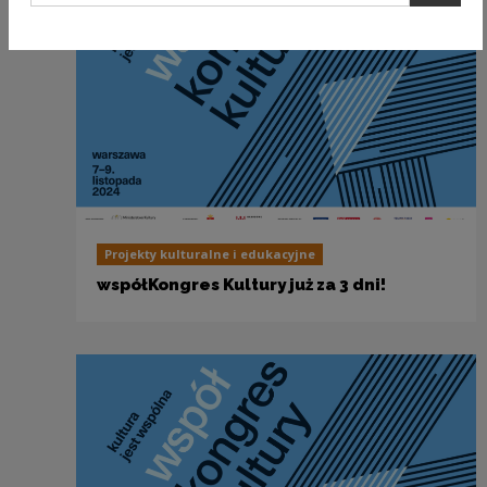
Projekty kulturalne i edukacyjne
współKongres Kultury już za 3 dni!