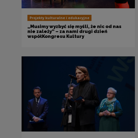
Projekty kulturalne i edukacyjne
„Musimy wyzbyć się myśli, że nic od nas
nie zależy” – za nami drugi dzień
współKongresu Kultury