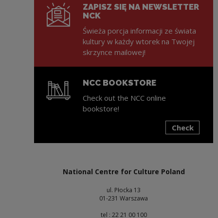
ZAPISZ SIĘ NA NEWSLETTER
NCK
Świeża porcja informacji ze świata
kultury w każdy wtorek na Twojej
skrzynce mailowej!
NCC BOOKSTORE
Check out the NCC online
bookstore!
Check
Note, the link will open in a new window
National Centre for Culture Poland
ul. Płocka 13
01-231 Warszawa
tel : 22 21 00 100