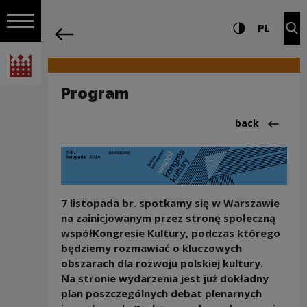
on the entire
Program | Narodowe Centrum Kultury
Settings and search
High contrast
CHANG
Exp
PL
Navigation
back
Open navigation
National Centre for Culture Poland
Program
Back to:współ
back
7 listopada br. spotkamy się w Warszawie
na zainicjowanym przez stronę społeczną
współKongresie Kultury, podczas którego
będziemy rozmawiać o kluczowych
obszarach dla rozwoju polskiej kultury.
Na stronie wydarzenia jest już dokładny
plan poszczególnych debat plenarnych