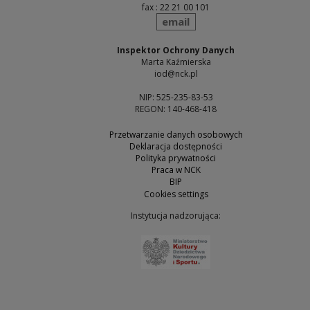
fax : 22 21 00 101
send
email
Inspektor Ochrony Danych
Marta Kaźmierska
iod@nck.pl
NIP: 525-235-83-53
REGON: 140-468-418
Przetwarzanie danych osobowych
Deklaracja dostępności
Polityka prywatności
Praca w NCK
BIP
Cookies settings
Instytucja nadzorująca:
Note, the link will open 