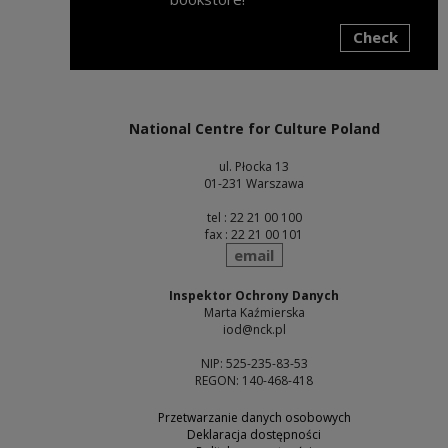
Check
Note, the link will open in a new window
National Centre for Culture Poland
ul. Płocka 13
01-231 Warszawa
tel : 22 21 00 100
fax : 22 21 00 101
send
email
Inspektor Ochrony Danych
Marta Kaźmierska
iod@nck.pl
NIP: 525-235-83-53
REGON: 140-468-418
Przetwarzanie danych osobowych
Deklaracja dostępności