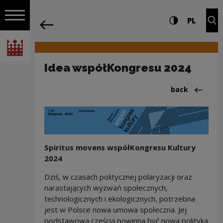
on the entire
Idea współKongresu 2024 | Narodowe 
Settings and search
High contrast
CHANG
Exp
PL
Navigation
back
Open navigation
National Centre for Culture Poland
Idea współKongresu 2024
Back to:współ
back
Spiritus movens współKongresu Kultury
2024
Dziś, w czasach politycznej polaryzacji oraz
narastających wyzwań społecznych,
technologicznych i ekologicznych, potrzebna
jest w Polsce nowa umowa społeczna. Jej
podstawową częścią powinna być nowa polityka