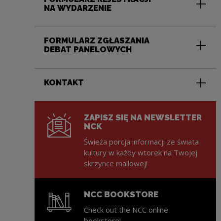
NA WYDARZENIE
FORMULARZ ZGŁASZANIA
DEBAT PANELOWYCH
KONTAKT
ZAPISZ SIĘ NA NEWSLETTER
NCK
Świeża porcja informacji ze świata
kultury w każdy wtorek na Twojej
skrzynce mailowej!
NCC BOOKSTORE
Check out the NCC online
bookstore!