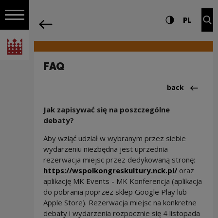
on the entire
FAQ | Narodowe Centrum Kultury
Settings and search
High contrast
CHANG
Exp
PL
Navigation
back
Open navigation
National Centre for Culture Poland
FAQ
Back to:współ
back
Jak zapisywać się na poszczególne
debaty?
Aby wziąć udział w wybranym przez siebie
wydarzeniu niezbędna jest uprzednia
rezerwacja miejsc przez dedykowaną stronę:
https://wspolkongreskultury.nck.pl/
oraz
aplikację MK Events - MK Konferencja (aplikacja
do pobrania poprzez sklep Google Play lub
Apple Store). Rezerwacja miejsc na konkretne
debaty i wydarzenia rozpocznie się 4 listopada