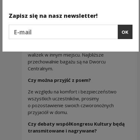
są przystosowane dla osób
z niepełnosprawnościami.
Zapisz się na nasz newsletter!
Czy można na terenie współKongresu
Podaj e-mail
przechować bagaż?
OK
Na współKongresie nie będzie przechowalni
bagażu, dlatego prosimy o pozostawienie
walizek w innym miejscu. Najbliższe
przechowalnie bagażu są na Dworcu
Centralnym.
Czy można przyjść z psem?
Ze względu na komfort i bezpieczeństwo
wszystkich uczestników, prosimy
o pozostawienie swoich czworonożnych
przyjaciół w domu.
Czy debaty współKongresu Kultury będą
transmitowane i nagrywane?