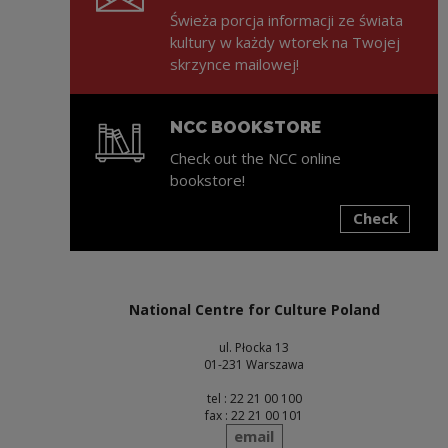
Świeża porcja informacji ze świata
kultury w każdy wtorek na Twojej
skrzynce mailowej!
NCC BOOKSTORE
Check out the NCC online
bookstore!
Check
Note, the link will open in a new window
National Centre for Culture Poland
ul. Płocka 13
01-231 Warszawa
tel : 22 21 00 100
fax : 22 21 00 101
send
email