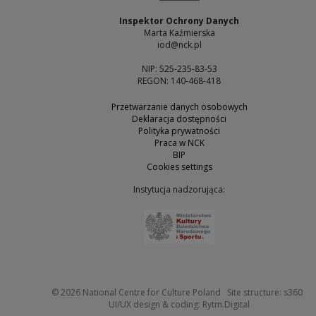
Inspektor Ochrony Danych
Marta Kaźmierska
iod@nck.pl
NIP: 525-235-83-53
REGON: 140-468-418
Przetwarzanie danych osobowych
Deklaracja dostępności
Polityka prywatności
Praca w NCK
BIP
Cookies settings
Instytucja nadzorująca:
Note, the link will open 
Not
© 2026
National Centre for Culture Poland
Site structure:
s360
Note, the link w
UI/UX design & coding:
Rytm.Digital