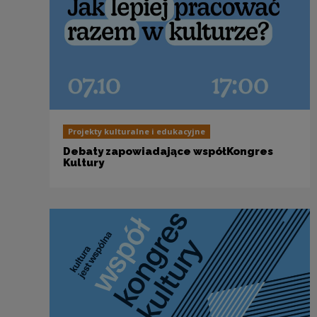
Projekty kulturalne i edukacyjne
Debaty zapowiadające współKongres
Kultury