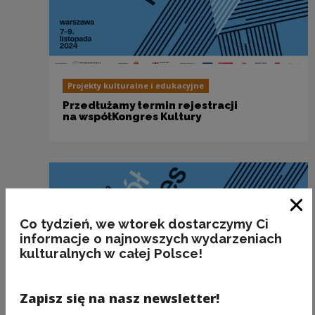
Projekty kulturalne i edukacyjne
Przedłużamy termin rejestracji
na współKongres Kultury
Clo
Co tydzień, we wtorek dostarczymy Ci
informacje o najnowszych wydarzeniach
kulturalnych w całej Polsce!
Zapisz się na nasz newsletter!