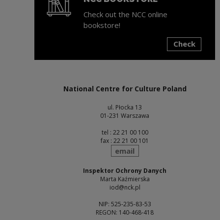
Check out the NCC online
bookstore!
Check
Note, the link will open in a new window
National Centre for Culture Poland
ul. Płocka 13
01-231 Warszawa
tel : 22 21 00 100
fax : 22 21 00 101
send
email
Inspektor Ochrony Danych
Marta Kaźmierska
iod@nck.pl
NIP: 525-235-83-53
REGON: 140-468-418