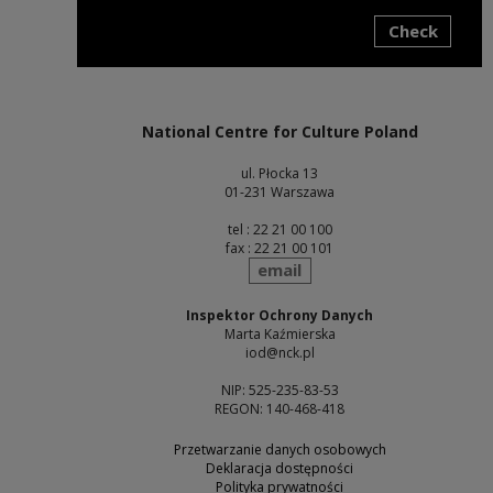
Check
Note, the link will open in a new window
National Centre for Culture Poland
ul. Płocka 13
01-231 Warszawa
tel : 22 21 00 100
fax : 22 21 00 101
send
email
Inspektor Ochrony Danych
Marta Kaźmierska
iod@nck.pl
NIP: 525-235-83-53
REGON: 140-468-418
Przetwarzanie danych osobowych
Deklaracja dostępności
Polityka prywatności