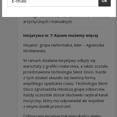
OK
oraz przedmiot wykonany techniką decoupage.
Wydarzenie było doskonałą formą spędzenia
wolnego czasu oraz rozwijania swoich zdolności
artystycznych i manualnych.
Inicjatywa nr 7: Razem możemy więcej
Inicjator: grupa nieformalna, lider – Agnieszka
Wróblewska
W ramach działania inicjatywy odbyły się
warsztaty z grafiki i malarstwa, a także została
przedstawiona technologia Silent Disco. Każde
z tych działań okazało się świetną formą
wspólnego spędzania czasu. Technologia Silent
Disco zgromadziła młodszą grupę odbiorców.
Każdy uczestnik dostał słuchawki i wybrał kanał
muzyczny, który mu odpowiadał ale wspólnie
z innymi dzielili przestrzeń.
Odbiorcami inicjatyw byli mieszkańcy gminy