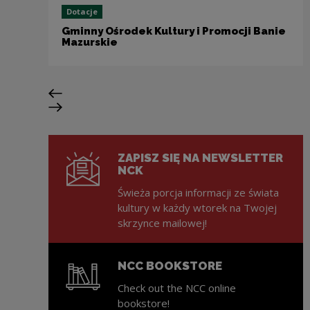
Dotacje
Gminny Ośrodek Kultury i Promocji Banie
Mazurskie
Previous slide
Next slide
ZAPISZ SIĘ NA NEWSLETTER
NCK
Świeża porcja informacji ze świata
kultury w każdy wtorek na Twojej
skrzynce mailowej!
NCC BOOKSTORE
Check out the NCC online
bookstore!