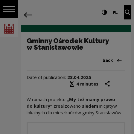
on the entire
Gminny Ośrodek Kultury w Stanisławow
Settings and search
High contrast
CHANG
Exp
PL
Navigation
back
Open navigation
National Centre for Culture Poland
Gminny Ośrodek Kultury
w Stanisławowie
Back to:Realiz
back
Date of publication:
28.04.2025
Średni czas czytania
share
prin
4 minutes
W ramach projektu
„My też mamy prawo
do kultury”
zrealizowano
siedem
inicjatyw
lokalnych dla mieszkańców gminy Stanisławów.