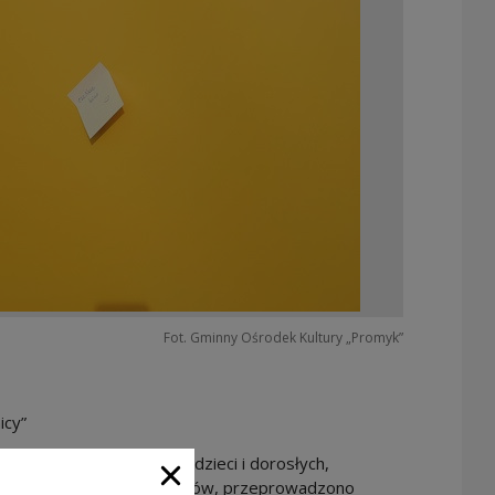
Fot. Gminny Ośrodek Kultury „Promyk”
icy”
sztaty artystyczne dla dzieci i dorosłych,
oszukiwaniu skarbu zbójników, przeprowadzono