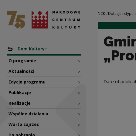
Gminny Ośrodek Ku
National Centre for Culture Poland
Navigation
NCK
Dotacje i stypen
Gmin
Nawigacja
Back to: Programy dotacyjne NCK
Dom Kultury+
„Pr
O programie
>
Aktualności
>
Date of publica
Edycje programu
>
Publikacje
>
Realizacje
>
Wspólne działania
>
Warto zajrzeć
>
Do pobrania
>