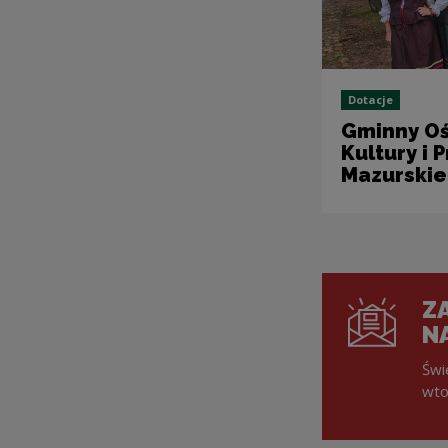
Dotacje
Gminny O
Kultury i 
Mazurskie
ZA
N
Świ
wto