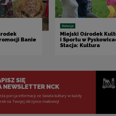
Dotacje
środek
Miejski Ośrodek Kult
Promocji Banie
i Sportu w Pyskowica
Stacja: Kultura
PISZ SIĘ
A NEWSLETTER NCK
eża porcja informacji ze świata kultury w każdy
rek na Twojej skrzynce mailowej!