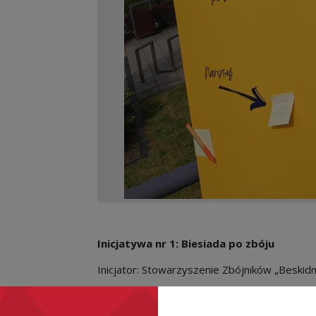
Inicjatywa nr 1: Biesiada po zbóju
Inicjator: Stowarzyszenie Zbójników „Beskidn
W ramach wydarzenia przygotowano liczne war
zorganizowano grę terenową dla dzieci w p