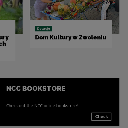
Dotacje
ury
Dom Kultury w Zwoleniu
ch
NCC BOOKSTORE
Check out the NCC online bookstore!
Check