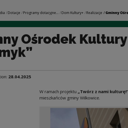
ltury „Promyk” | N
dia
Dotacje
Programy dotacyjne...
Dom Kultury+
Realizacje
Gminny Ośro
ny Ośrodek Kultury
omyk”
tion:
28.04.2025
W ramach projektu
„Twórz z nami kulturę!
mieszkańców gminy Wilkowice.