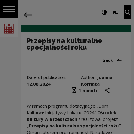
on the entire
Przepisy na kulturalne specjalności ro
Settings and search
High contrast
CHANG
Exp
PL
Navigation
back
Open navigation
National Centre for Culture Poland
Przepisy na kulturalne
specjalności roku
Back to:Publik
back
Date of publication:
Author:
Joanna
12.08.2024
Kornata
Średni czas czytania
share
prin
1 minute
W ramach programu dotacyjnego „Dom
Kultury+ Inicjatywy Lokalne 2024”
Ośrodek
Kultury w Brzeszczach
zrealizował projekt
„Przepisy na kulturalne specjalności roku”
.
Organizatorem programu jest Narodowe