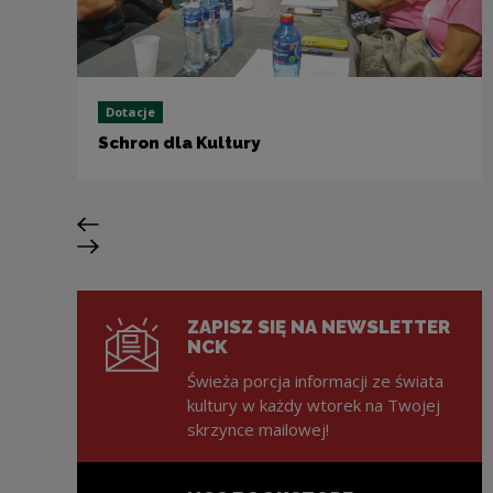
Dotacje
Schron dla Kultury
Previous slide
Next slide
ZAPISZ SIĘ NA NEWSLETTER
NCK
Świeża porcja informacji ze świata
kultury w każdy wtorek na Twojej
skrzynce mailowej!