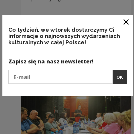
Downloads
Clo
Co tydzień, we wtorek dostarczymy Ci
Download file
diagnoza-ośrodek-kultury-w-
informacje o najnowszych wydarzeniach
brzeszczach-2024
(PDF 8.99 MB)
kulturalnych w całej Polsce!
Zapisz się na nasz newsletter!
Recommended
Podaj e-mail
OK