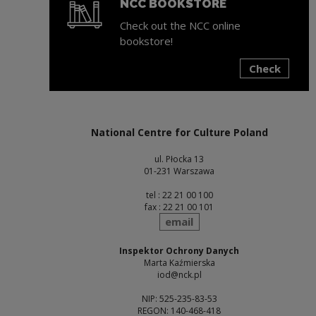
NCC BOOKSTORE
Check out the NCC online
bookstore!
Check
Note, the link will open in a new window
National Centre for Culture Poland
ul. Płocka 13
01-231 Warszawa
tel : 22 21 00 100
fax : 22 21 00 101
send
email
Inspektor Ochrony Danych
Marta Kaźmierska
iod@nck.pl
NIP: 525-235-83-53
REGON: 140-468-418