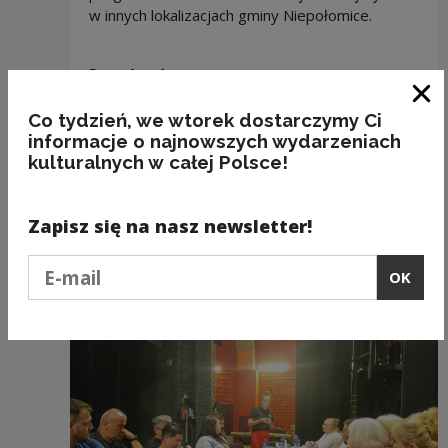
w innych lokalizacjach gminy Niepołomice.
Downloads
Clo
Co tydzień, we wtorek dostarczymy Ci
Download file
Diagnoza potrzeb i potencjału
informacje o najnowszych wydarzeniach
społeczności lokalnej Gminy
kulturalnych w całej Polsce!
Niepołomice
(PDF 3.28 MB)
Zapisz się na nasz newsletter!
Podaj e-mail
Recommended
OK