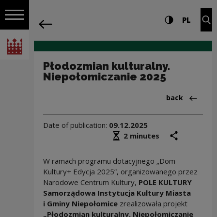
on the entire
Płodozmian kulturalny. Niepołomiczan
Settings and search
High contrast
CHANG
Exp
PL
Navigation
back
Open navigation
National Centre for Culture Poland
Płodozmian kulturalny.
Niepołomiczanie 2025
Back to:Publik
back
Date of publication:
09.12.2025
Średni czas czytania
share
prin
2 minutes
W ramach programu dotacyjnego „Dom
Kultury+ Edycja 2025”, organizowanego przez
Narodowe Centrum Kultury,
POLE KULTURY
Samorządowa Instytucja Kultury Miasta
i Gminy Niepołomice
zrealizowała projekt
„Płodozmian kulturalny. Niepołomiczanie