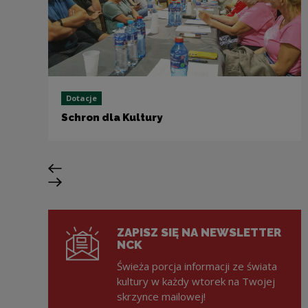
Dotacje
Schron dla Kultury
Previous slide
Next slide
ZAPISZ SIĘ NA NEWSLETTER
NCK
Świeża porcja informacji ze świata
kultury w każdy wtorek na Twojej
skrzynce mailowej!