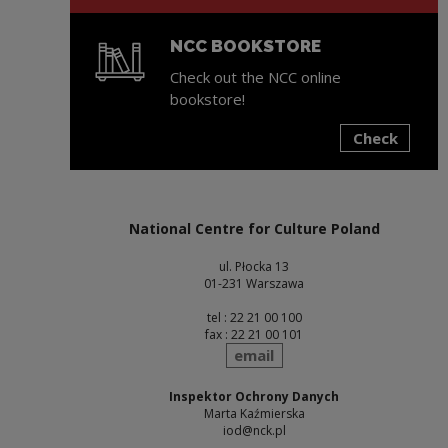
NCC BOOKSTORE
Check out the NCC online
bookstore!
Check
Note, the link will open in a new window
National Centre for Culture Poland
ul. Płocka 13
01-231 Warszawa
tel : 22 21 00 100
fax : 22 21 00 101
send
email
Inspektor Ochrony Danych
Marta Kaźmierska
iod@nck.pl