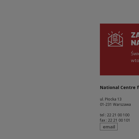
ZA
N
Świ
wto
National Centre f
ul. Płocka 13
01-231 Warszawa
tel : 22 21 00 100
fax : 22 21 00 101
send
email