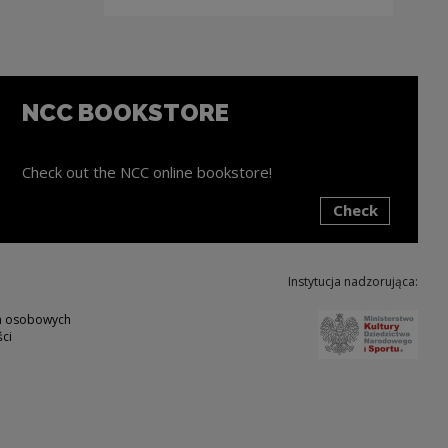
NCC BOOKSTORE
Check out the NCC online bookstore!
Check
ink will open in a new window
Instytucja nadzorująca:
Note,
ch osobowych
ci