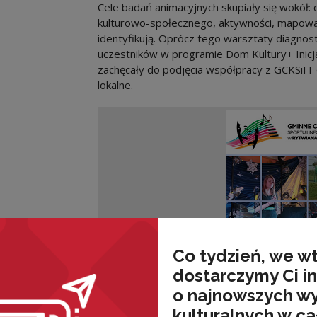
Cele badań animacyjnych skupiały się wokół:
kulturowo-społecznego, aktywności, mapowani
identyfikują. Oprócz tego warsztaty diagnos
uczestników w programie Dom Kultury+ Inicja
zachęcały do podjęcia współpracy z GCKSiIT o
lokalne.
Co tydzień, we w
dostarczymy Ci i
o najnowszych w
kulturalnych w ca