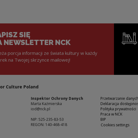
PISZ SIĘ
A NEWSLETTER NCK
eża porcja informacji ze świata kultury w każdy
rek na Twojej skrzynce mailowej!
Note, the l
or Culture Poland
Inspektor Ochrony Danych
Przetwarzanie dany
Marta Kaźmierska
Deklaracja dostępnoś
iod@nck.pl
Polityka prywatności
Praca w NCK
NIP: 525-235-83-53
BIP
REGON: 140-468-418
Cookies settings