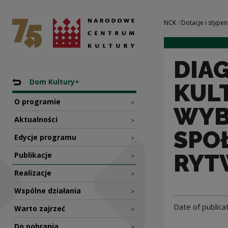
DIAGNOZA POTRZE
National Centre for Culture Poland
Navigation
NCK
Dotacje i stypen
DIA
Nawigacja
Back to: Programy dotacyjne NCK
Dom Kultury+
KUL
O programie
>
WYB
Aktualności
>
SPO
Edycje programu
>
RYT
Publikacje
>
Realizacje
>
Wspólne działania
>
Date of publica
Warto zajrzeć
>
Do pobrania
>