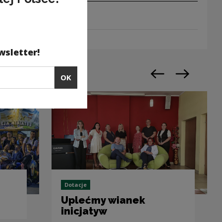
wsletter!
OK
Previous slide
Next slide
Dotacje
Uplećmy wianek
inicjatyw