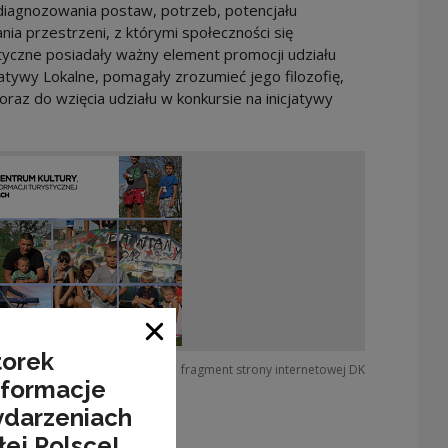
 diagnozowania postaw, potrzeb, potencjału
a przestrzeni, z którymi społeczności się
tyczne posiadały ważny element promocji udziału
tywy Lokalne, pomagały zrozumieć jego filozofię,
raz do wzięcia udziału w konkursie na inicjatywy
Close window
torek
fragment strony internetowej DK
nformacje
ydarzeniach
łej Polsce!