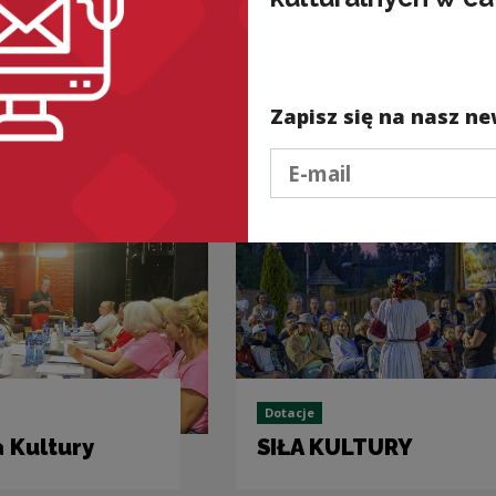
d file
z diagnozy
(PDF )
Zapisz się na nasz ne
nded
Podaj e-mail
Dotacje
 Kultury
SIŁA KULTURY