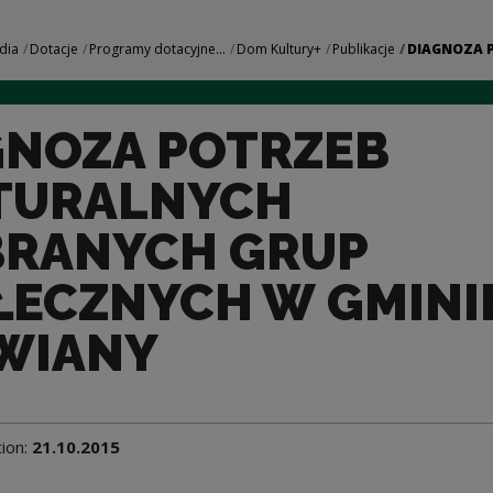
B KULTURALNYCH W
dia
Dotacje
Programy dotacyjne...
Dom Kultury+
Publikacje
DIAGNOZA P
GNOZA POTRZEB
TURALNYCH
RANYCH GRUP
ŁECZNYCH W GMINI
WIANY
tion:
21.10.2015