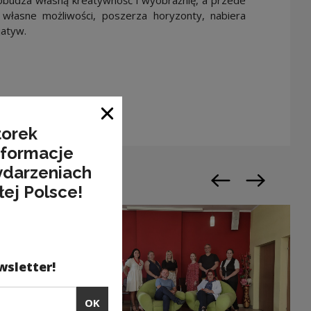
własne możliwości, poszerza horyzonty, nabiera
jatyw.
Close window
torek
nformacje
ydarzeniach
Previous slide
Next slide
łej Polsce!
wsletter!
OK