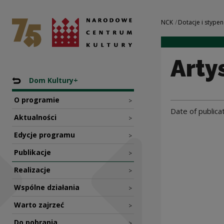
Artystyczne ABC |
National Centre for Culture Poland
Navigation
NCK
Dotacje i stypen
Arty
Nawigacja
Back to: Programy dotacyjne NCK
Dom Kultury+
O programie
>
Date of publica
Aktualności
>
Edycje programu
>
Publikacje
>
Realizacje
>
Wspólne działania
>
Warto zajrzeć
>
Do pobrania
>