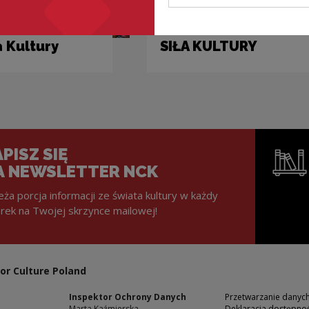
Dotacje
 Kultury
SIŁA KULTURY
PISZ SIĘ
A NEWSLETTER NCK
eża porcja informacji ze świata kultury w każdy
rek na Twojej skrzynce mailowej!
Note, the l
or Culture Poland
Inspektor Ochrony Danych
Przetwarzanie dany
Marta Kaźmierska
Deklaracja dostępnoś