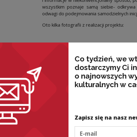
wszystkim poznaje samą siebie- odkrywa 
odwagi do podejmowania samodzielnych inic
Oto kilka fotografii z realizacji projektu:
Co tydzień, we w
dostarczymy Ci i
o najnowszych w
nded
kulturalnych w ca
Zapisz się na nasz ne
Podaj e-mail