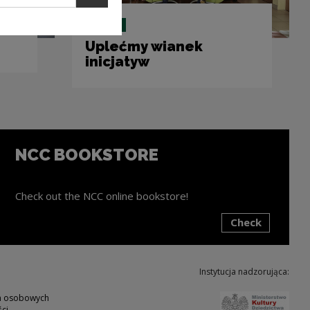
Dotacje
Uplećmy wianek
inicjatyw
NCC BOOKSTORE
Check out the NCC online bookstore!
Check
ink will open in a new window
Instytucja nadzorująca:
Note,
ch osobowych
ci