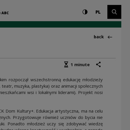
Settings and search
High contrast
CHANGE LAN
Expand 
Kultury
PL
e ABC
Back to:Publikacj
back
Średni czas czytania
share
print
1 minute
kim rozpoczął wszechstronną edukację młodzieży
, teatr, muzyka, plastyka) oraz animacji społecznych
eszkańcami wsi i lokalnymi liderami). Projekt nosi
 Dom Kultury+. Edukacja artystyczna, ma na celu
cznych. Przygotowuje również uczniów do bycia nie
tuki. Ponadto młodzież uczy się zdobywać wiedzę
obudza własną kreatywność i wyobraźnię, a przede