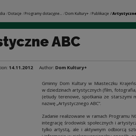
 Narodowe Centrum 
dia
Dotacje
Programy dotacyjne...
Dom Kultury+
Publikacje
Artystyczn
styczne ABC
tion:
14.11.2012
Author:
Dom Kultury+
Gminny Dom Kultury w Miasteczku Krajeńs
w dziedzinach artystycznych (film, fotografia
(etiudy terenowe, spotkania ze starszymi mi
nazwę „Artystycznego ABC”.
Zadanie realizowane w ramach Programu NCK
integrację środowisk społecznych i artysty
tylko artystą, ale i aktywnym odbiorcą sz
i informacje w niekonwencjonalny sposób, p