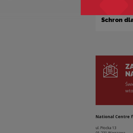
Dotacje
Schron dla
ZA
N
Świ
wto
National Centre f
ul. Płocka 13
01-231 Warszawa