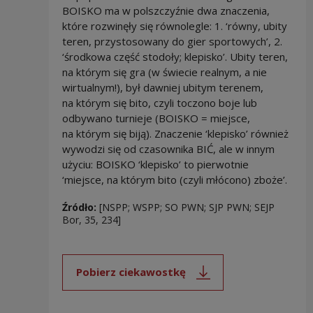
BOISKO ma w polszczyźnie dwa znaczenia,
które rozwinęły się równolegle: 1. ‘równy, ubity
teren, przystosowany do gier sportowych’, 2.
‘środkowa część stodoły; klepisko’. Ubity teren,
na którym się gra (w świecie realnym, a nie
wirtualnym!), był dawniej ubitym terenem,
na którym się bito, czyli toczono boje lub
odbywano turnieje (BOISKO = miejsce,
na którym się biją). Znaczenie ‘klepisko’ również
wywodzi się od czasownika BIĆ, ale w innym
użyciu: BOISKO ‘klepisko’ to pierwotnie
‘miejsce, na którym bito (czyli młócono) zboże’.
Źródło:
[NSPP; WSPP; SO PWN; SJP PWN; SEJP
Bor, 35, 234]
Pobierz ciekawostkę
Uwaga, link zostanie otwarty 