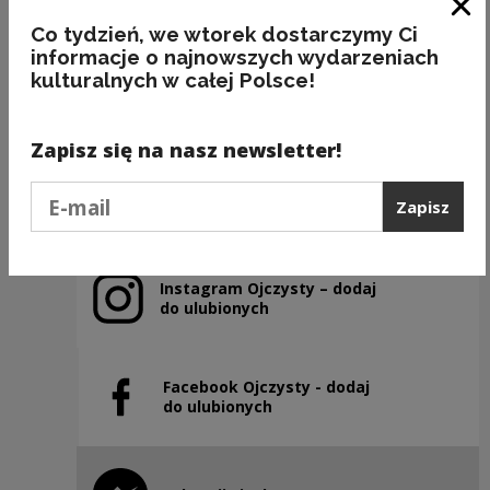
Zam
Co tydzień, we wtorek dostarczymy Ci
informacje o najnowszych wydarzeniach
BAKALIE
kulturalnych w całej Polsce!
Kategorie:
semantyka, jedzenie
Zapisz się na nasz newsletter!
Podaj e-mail
Poprzedni slajd
Zapisz
Następny slajd
Instagram Ojczysty – dodaj
Uwaga, link zostanie otwarty w nowym oknie
do ulubionych
Facebook Ojczysty - dodaj
Uwaga, link zostanie otwarty w nowym oknie
do ulubionych