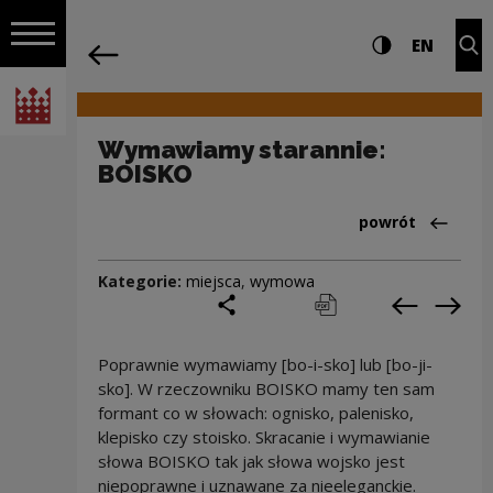
na całej stro
Wymawiamy starannie: BOISKO | Narod
Ustawienia i wyszukiw
Wysoki kontra
CHANG
Roz
EN
Nawigacja
powrót
Włącz nawigację
Narodowe Centrum Kultury
Wymawiamy starannie:
BOISKO
Powrót do:Cieka
powrót
Kategorie:
miejsca
,
wymowa
podziel się
drukuj
pobierz
Poprzedni
Nas
Poprawnie wymawiamy [bo-i-sko] lub [bo-ji-
sko]. W rzeczowniku BOISKO mamy ten sam
formant co w słowach: ognisko, palenisko,
klepisko czy stoisko. Skracanie i wymawianie
słowa BOISKO tak jak słowa wojsko jest
niepoprawne i uznawane za nieeleganckie.