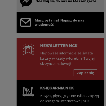
Odezwij się do nas na Messengerze
Uwaga, link zostanie otwarty w nowym oknie
Masz pytania? Napisz do nas
wiadomość
NEWSLETTER NCK
Najnowsze informacje ze świata
kultury w każdy wtorek na Twojej
skrzynce mailowej!
Zapisz się
KSIĘGARNIA NCK
Książki, płyty, gry i nie tylko... Zajrzyj
do księgarni internetowej NCK!