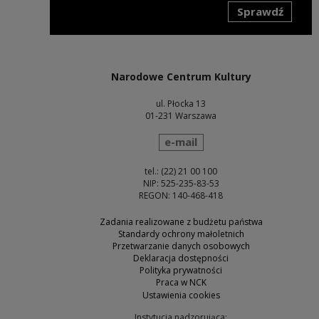
Sprawdź
Uwaga, link zostanie otwarty w nowym oknie
Narodowe Centrum Kultury
ul. Płocka 13
01-231 Warszawa
wyślij wiadomość
e-mail
tel.: (22) 21 00 100
NIP: 525-235-83-53
REGON: 140-468-418
Zadania realizowane z budżetu państwa
Standardy ochrony małoletnich
Przetwarzanie danych osobowych
Deklaracja dostępności
Polityka prywatności
Praca w NCK
Ustawienia cookies
Instytucja nadzorująca: