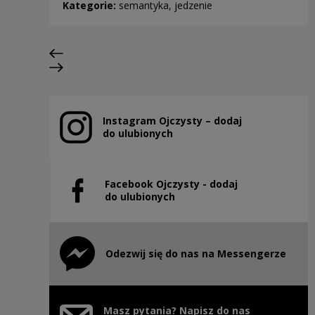
Kategorie:
semantyka, jedzenie
Poprzedni slajd
Następny slajd
Instagram Ojczysty – dodaj
Uwaga, link zostanie otwarty w nowym oknie
do ulubionych
Facebook Ojczysty - dodaj
Uwaga, link zostanie otwarty w nowym oknie
do ulubionych
Odezwij się do nas na Messengerze
Uwaga, link zostanie otwarty w nowym oknie
Masz pytania? Napisz do nas