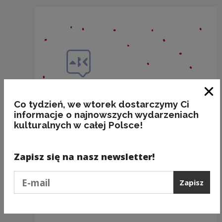
Zam
Co tydzień, we wtorek dostarczymy Ci
informacje o najnowszych wydarzeniach
kulturalnych w całej Polsce!
Zapisz się na nasz newsletter!
Podaj e-mail
Zapisz
BAKALIE