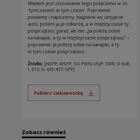
Błędem jest stosowanie tego połączenia w zn.
‘tymczasem; w tym czasie’. Poprawnie
powiemy i napiszemy: Najpierw wy umyjecie
auto, potem ja je odkurzę, a w międzyczasie ty
posprzątasz garaż; ale nie: „Ja poleżę sobie
na kanapie, a ty w międzyczasie posprzątasz” –
poprawnie: Ja poleżę sobie na kanapie, a ty
w tym czasie posprzątasz.
Źródło:
[NSPP; WSPP; SO PWN; USJP; SWK; D Kult,
I, 613; II, 435-437; SPP]
Pobierz ciekawostkę
Uwaga, link zostanie otwarty 
Zobacz również