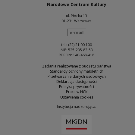
Narodowe Centrum Kultury
ul. Płocka 13
01-231 Warszawa
wyślij wiadomość
e-mail
tel.: (22) 21 00 100
NIP: 525-235-83-53
REGON: 140-468-418
Zadania realizowane z budżetu państwa
Standardy ochrony małoletnich
Przetwarzanie danych osobowych
Deklaracja dostępności
Polityka prywatności
Praca w NCK
Ustawienia cookies
Instytucja nadzorująca:
Uwaga, link zostanie otw