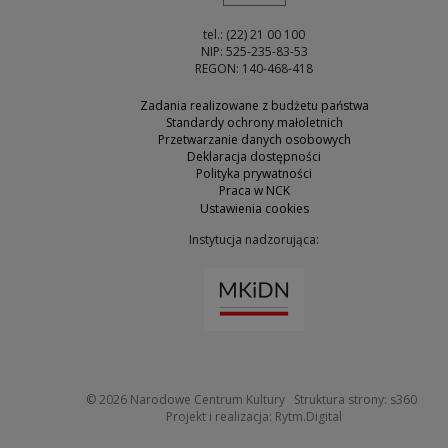
tel.: (22) 21 00 100
NIP: 525-235-83-53
REGON: 140-468-418
Zadania realizowane z budżetu państwa
Standardy ochrony małoletnich
Przetwarzanie danych osobowych
Deklaracja dostępności
Polityka prywatności
Praca w NCK
Ustawienia cookies
Instytucja nadzorująca:
Uwaga, link zostanie otw
Uwaga
© 2026
Narodowe Centrum Kultury
Struktura strony:
s360
Uwaga, link zosta
Projekt i realizacja:
Rytm.Digital