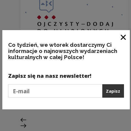
Zam
Co tydzień, we wtorek dostarczymy Ci
informacje o najnowszych wydarzeniach
kulturalnych w całej Polsce!
Zapisz się na nasz newsletter!
20.21… 20.22…
Podaj e-mail
Zapisz
Kategorie:
kalendarz, fleksja, poprawność
Poprzedni slajd
Następny slajd