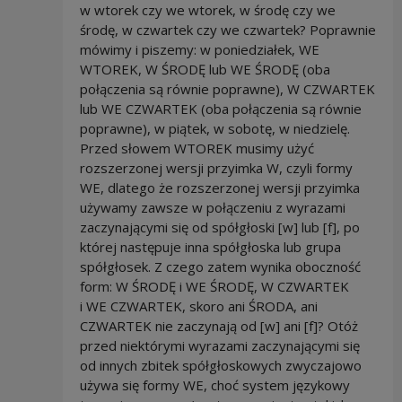
w wtorek czy we wtorek, w środę czy we
środę, w czwartek czy we czwartek? Poprawnie
mówimy i piszemy: w poniedziałek, WE
WTOREK, W ŚRODĘ lub WE ŚRODĘ (oba
połączenia są równie poprawne), W CZWARTEK
lub WE CZWARTEK (oba połączenia są równie
poprawne), w piątek, w sobotę, w niedzielę.
Przed słowem WTOREK musimy użyć
rozszerzonej wersji przyimka W, czyli formy
WE, dlatego że rozszerzonej wersji przyimka
używamy zawsze w połączeniu z wyrazami
zaczynającymi się od spółgłoski [w] lub [f], po
której następuje inna spółgłoska lub grupa
spółgłosek. Z czego zatem wynika oboczność
form: W ŚRODĘ i WE ŚRODĘ, W CZWARTEK
i WE CZWARTEK, skoro ani ŚRODA, ani
CZWARTEK nie zaczynają od [w] ani [f]? Otóż
przed niektórymi wyrazami zaczynającymi się
od innych zbitek spółgłoskowych zwyczajowo
używa się formy WE, choć system językowy