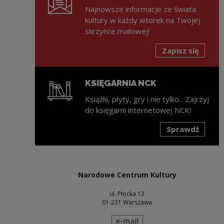
Najnowsze informacje ze świata
kultury w każdy wtorek na Twojej
skrzynce mailowej!
Zapisz się
KSIĘGARNIA NCK
Książki, płyty, gry i nie tylko... Zajrzyj
do księgarni internetowej NCK!
Sprawdź
Uwaga, link zostanie otwarty w nowym oknie
Narodowe Centrum Kultury
ul. Płocka 13
01-231 Warszawa
wyślij wiadomość
e-mail