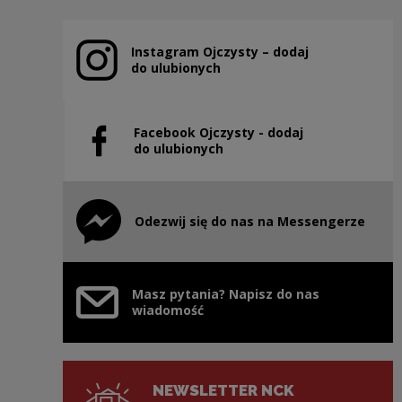
Instagram Ojczysty – dodaj
Uwaga, link zostanie otwarty w nowym oknie
do ulubionych
Facebook Ojczysty - dodaj
Uwaga, link zostanie otwarty w nowym oknie
do ulubionych
Odezwij się do nas na Messengerze
Uwaga, link zostanie otwarty w nowym oknie
Masz pytania? Napisz do nas
wiadomość
NEWSLETTER NCK