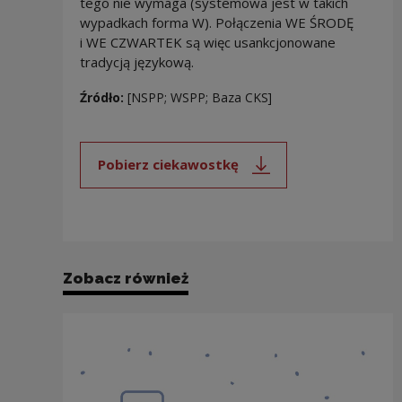
tego nie wymaga (systemowa jest w takich
wypadkach forma W). Połączenia WE ŚRODĘ
i WE CZWARTEK są więc usankcjonowane
tradycją językową.
Źródło:
[NSPP; WSPP; Baza CKS]
Pobierz ciekawostkę
Uwaga, link zostanie otwarty 
Zobacz również