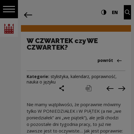
na całej stro
W CZWARTEK czy WE CZWARTEK? | Naro
Ustawienia i wyszukiw
Wysoki kontra
CHANG
Roz
EN
Nawigacja
powrót
Włącz nawigację
Narodowe Centrum Kultury
W CZWARTEK czy WE
CZWARTEK?
Powrót do:Cieka
powrót
Kategorie:
stylistyka
,
kalendarz
,
poprawność
,
nauka o języku
podziel się
drukuj
pobierz
Poprzedni
Nas
Nie mamy wątpliwości, że poprawnie mówimy
tylko W PONIEDZIAŁEK i W PIĄTEK (a nie „we
poniedziałek” ani „we piątek”), ale jeśli chodzi
o pozostałe dni tygodnia pracy, to już nie
zawsze jest to oczywiste… Jak jest poprawnie: