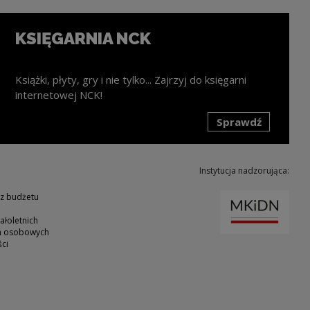
KSIĘGARNIA NCK
Książki, płyty, gry i nie tylko... Zajrzyj do księgarni
internetowej NCK!
Sprawdź
k zostanie otwarty w nowym oknie
Instytucja nadzorująca:
Uwaga
 z budżetu
ałoletnich
ch osobowych
ci