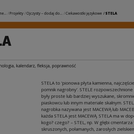
 Centrum Kultury
ne...
Projekty
Ojczysty – dodaj do...
Ciekawostki językowe
STELA
LA
mologia
,
kalendarz
,
fleksja
,
poprawność
STELA to ‘pionowa płyta kamienna, najczęście
pomnik nagrobny’. STELE rozpowszechnione by
były proste lub bardziej wyszukane, skromnie
piaskowcu lub innym materiale skalnym. ST
nagrobka nazywana jest MACEWĄ lub MACEBĄ 
każda STELA jest MACEWĄ. STELA ma w dope
kogo? czego? – STEL, np. W głębi cmentarza w
skruszonych, połamanych, zarosłych zielskiem.