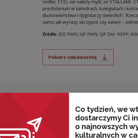
stella). STEL nie należy mylić ze STALLAMI.
prezbiterium w katedrach, kolegiatach i kośc
duchowieństwa i dygnitarzy świeckich’. Rzec
samo jak wyrazy skrzypce czy sanie) – odmi
Źródło:
[SO PWN; SJP PWN; SJP Dor; NSPP; WS
Pobierz ciekawostkę
Uwaga, link zostanie ot
wnież
Co tydzień, we w
dostarczymy Ci i
o najnowszych w
kulturalnych w ca