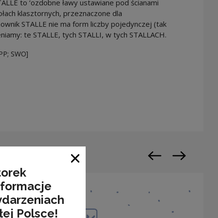
 STALLE to ‘ozdobne ławy ustawiane pod ścianami
iołach klasztornych, przeznaczone dla
zownik STALLE nie ma form liczby pojedynczej (tak
eniamy: te STALLE, tych STALLI, w tych STALLACH.
PP; SWO]
warty w nowym oknie
Poprzedni slajd
Następny sl
Zamknij okno
torek
nformacje
ydarzeniach
łej Polsce!