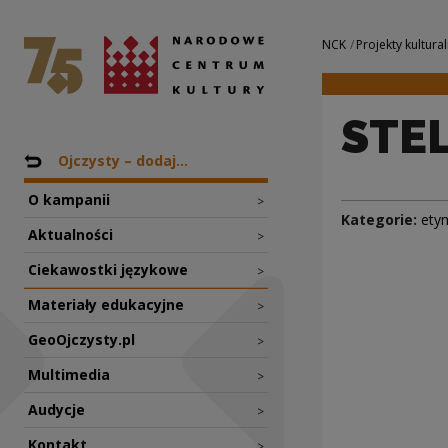
STELA | Narodowe
Narodowe Centrum Kultury
Nawigacja
NCK
Projekty kultural
STE
Nawigacja
Powrót do: Projekty
Ojczysty – dodaj...
O kampanii
>
Kategorie:
ety
Aktualności
>
Ciekawostki językowe
>
Materiały edukacyjne
>
GeoOjczysty.pl
>
Multimedia
>
Audycje
>
Kontakt
>