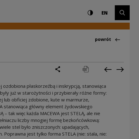
Ustawienia i wyszuki
Wysoki kontrast
CHANGE LAN
Rozwiń 
EN
Powrót do:Ciekawo
powrót
podziel się
drukuj
pobierz
Poprzednia 
Następ
j ozdobiona płaskorzeźbą i inskrypcją, stanowiąca
ły już w starożytności i przybierały różne formy:
j lub obficiej zdobione, kute w marmurze,
ELA stanowiąca główny element żydowskiego
– tak więc każda MACEWA jest STELĄ, ale nie
łniaczu liczby mnogiej formę bezkońcówkową:
iele stel było zniszczonych: upadających,
 Poprawna jest tylko forma STELA (nie: stala, nie: