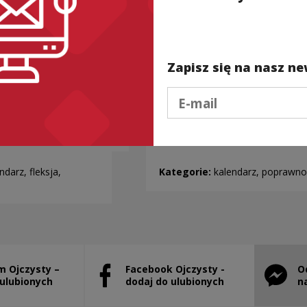
Zapisz się na nasz ne
Podaj e-mail
.22…
28 lutego
ndarz, fleksja,
Kategorie:
kalendarz, poprawno
m Ojczysty –
Facebook Ojczysty -
O
stanie otwarty w nowym oknie
Uwaga, link zostanie otwarty w nowym ok
Uwaga, l
 ulubionych
dodaj do ulubionych
n