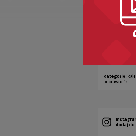
20.21… 20
Kategorie:
kale
poprawność
Instagra
Uwaga, link zo
dodaj do