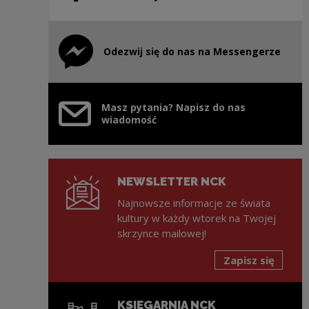
Odezwij się do nas na Messengerze
Uwaga, link zostanie otwarty w nowym oknie
Masz pytania? Napisz do nas
wiadomość
NEWSLETTER NCK
Najnowsze informacje ze świata
kultury w każdy wtorek na Twojej
skrzynce mailowej!
Zapisz się
KSIĘGARNIA NCK