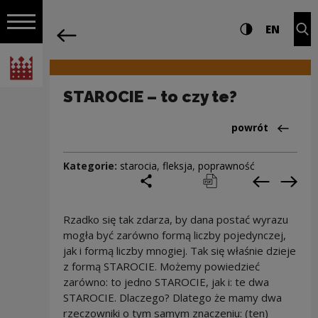
na całej stro
STAROCIE – to czy te? | Narodowe Cent
Ustawienia i wyszukiw
Wysoki kontra
CHANG
Roz
EN
Nawigacja
powrót
Włącz nawigację
Narodowe Centrum Kultury
STAROCIE – to czy te?
Powrót do:Cieka
powrót
Kategorie:
starocia
,
fleksja
,
poprawność
podziel się
drukuj
pobierz
Poprzedni
Nas
Rzadko się tak zdarza, by dana postać wyrazu
mogła być zarówno formą liczby pojedynczej,
jak i formą liczby mnogiej. Tak się właśnie dzieje
z formą STAROCIE. Możemy powiedzieć
zarówno: to jedno STAROCIE, jak i: te dwa
STAROCIE. Dlaczego? Dlatego że mamy dwa
rzeczowniki o tym samym znaczeniu: (ten)