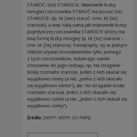
STAROĆ i (to) STAROCIE. Mianownik liczby
mnogiej rzeczownika STAROĆ ma postać (te)
STAROCIE: (lp. M. [ten] staroć –l.mn. M. [te]
starocie), a więc taką samą jak mianownik liczby
pojedynczej rzeczownika STAROCIE (który ma
inną formę liczby mnogiej: lp. M. [to] starocie –
l.mn. M. [te] starocia). Pamiętajmy, by w jednym
tekście używać konsekwentnie tylko jednego
z tych rzeczowników, dobierając zaimki
stosownie do jego rodzaju, np. Na straganie
leżały rozmaite starocie. Jeden z nich okazał się
wyjątkowo cenny (a nie: „jedno z nich okazało
się wyjątkowo cenne”), ale: Na straganie leżały
rozmaite starocia. Jedno z nich okazało się
wyjątkowo cenne (a nie: „jeden z nich okazał się
wyjątkowo cenny”).
Źródło:
[NSPP; WSPP; SO PWN]