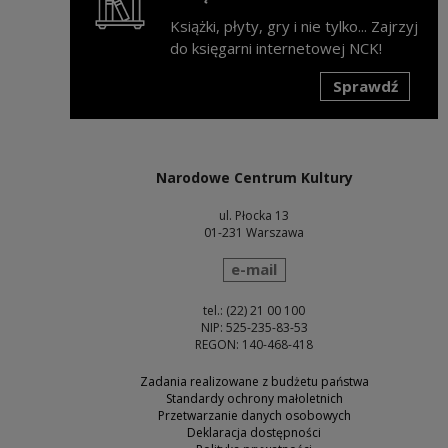
Książki, płyty, gry i nie tylko... Zajrzyj
do księgarni internetowej NCK!
Sprawdź
Uwaga, link zostanie otwarty w nowym oknie
Narodowe Centrum Kultury
ul. Płocka 13
01-231 Warszawa
wyślij wiadomość
e-mail
tel.: (22) 21 00 100
NIP: 525-235-83-53
REGON: 140-468-418
Zadania realizowane z budżetu państwa
Standardy ochrony małoletnich
Przetwarzanie danych osobowych
Deklaracja dostępności