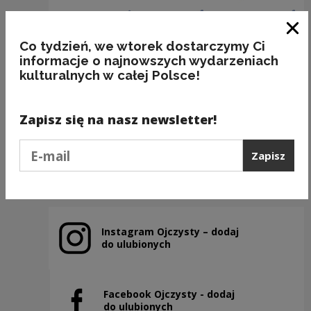
Zam
Co tydzień, we wtorek dostarczymy Ci
informacje o najnowszych wydarzeniach
kulturalnych w całej Polsce!
BAKALIE
Zapisz się na nasz newsletter!
Kategorie:
semantyka, jedzenie
Podaj e-mail
Zapisz
Poprzedni slajd
Następny slajd
Instagram Ojczysty – dodaj
Uwaga, link zostanie otwarty w nowym oknie
do ulubionych
Facebook Ojczysty - dodaj
Uwaga, link zostanie otwarty w nowym oknie
do ulubionych