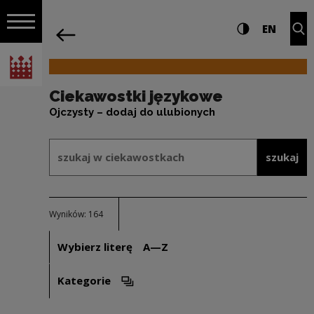
na całej stro
Ciekawostki językowe | Narodowe Cent
Ustawienia i wyszukiw
Wysoki kontra
CHANG
Roz
EN
Nawigacja
powrót
Włącz nawigację
Narodowe Centrum Kultury
Ciekawostki językowe
Ojczysty – dodaj do ulubionych
Formularz wyszukiwania w ramach: 
szukaj w ciekawostkach
szukaj
Wyników: 164
Wybierz literę
A—Z
Kategorie
Otwórz opcje filtrowania. Uwaga: spowoduje ot