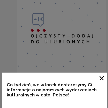
Zam
Co tydzień, we wtorek dostarczymy Ci
AŻ
informacje o najnowszych wydarzeniach
kulturalnych w całej Polsce!
Kategorie:
semantyka, starocia, poprawność