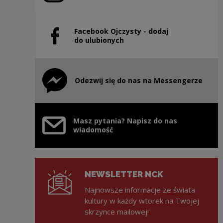
Facebook Ojczysty - dodaj
Uwaga, link zostanie otwarty w nowym oknie
do ulubionych
Odezwij się do nas na Messengerze
Uwaga, link zostanie otwarty w nowym oknie
Masz pytania? Napisz do nas
wiadomość
NEWSLETTER NCK
Najnowsze informacje ze świata
kultury w każdy wtorek na Twojej
skrzynce mailowej!