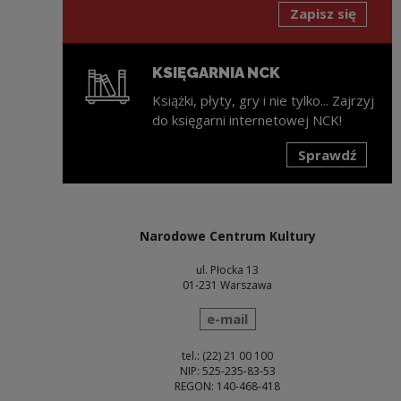
Zapisz się
KSIĘGARNIA NCK
Książki, płyty, gry i nie tylko... Zajrzyj
do księgarni internetowej NCK!
Sprawdź
Uwaga, link zostanie otwarty w nowym oknie
Narodowe Centrum Kultury
ul. Płocka 13
01-231 Warszawa
wyślij wiadomość
e-mail
tel.: (22) 21 00 100
NIP: 525-235-83-53
REGON: 140-468-418