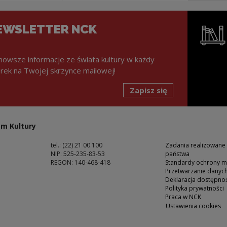
EWSLETTER NCK
nowsze informacje ze świata kultury w każdy
rek na Twojej skrzynce mailowej!
Zapisz się
Uwaga, lin
m Kultury
tel.: (22) 21 00 100
Zadania realizowane
NIP: 525-235-83-53
państwa
REGON: 140-468-418
Standardy ochrony m
Przetwarzanie dany
ść
Deklaracja dostępnoś
Polityka prywatności
Praca w NCK
Ustawienia cookies