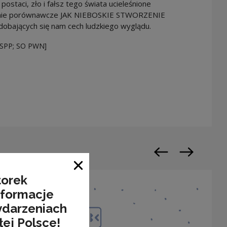
postaci, zło i fałsz tego świata ucieleśnione
żenie porównawcze JAK NIEBOSKIE STWORZENIE
odobających się nam cech ludzkiego wyglądu.
 NSPP; SO PWN]
warty w nowym oknie
Poprzedni slajd
Następny sl
Zamknij okno
torek
nformacje
ydarzeniach
łej Polsce!