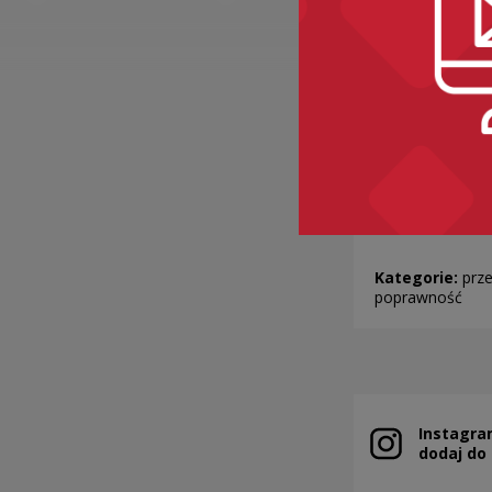
(NIE) ROBI
WIDŁY
Kategorie:
prze
poprawność
Instagra
Uwaga, link zo
dodaj do