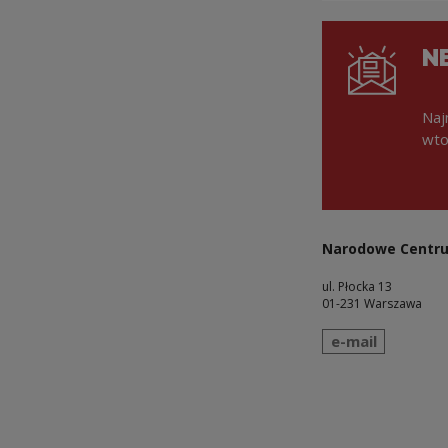
N
Naj
wto
Narodowe Centru
ul. Płocka 13
01-231 Warszawa
wyślij wiadomo
e-mail