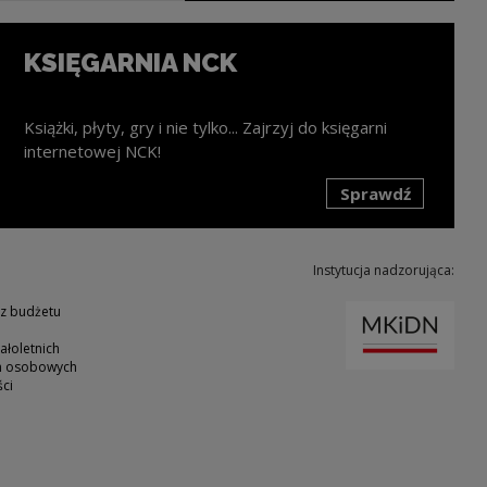
KSIĘGARNIA NCK
Książki, płyty, gry i nie tylko... Zajrzyj do księgarni
internetowej NCK!
Sprawdź
k zostanie otwarty w nowym oknie
Instytucja nadzorująca:
Uwaga
 z budżetu
ałoletnich
ch osobowych
ci