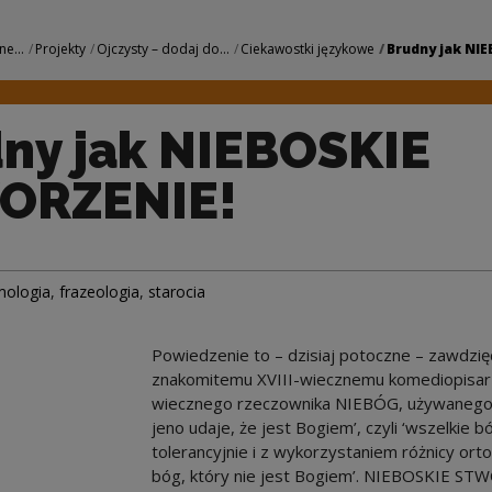
SKIE STWORZENIE! |
ne...
Projekty
Ojczysty – dodaj do...
Ciekawostki językowe
Brudny jak NIE
ny jak NIEBOSKIE
ORZENIE!
mologia
,
frazeologia
,
starocia
Powiedzenie to – dzisiaj potoczne – zawdzi
znakomitemu XVIII-wiecznemu komediopisarz
wiecznego rzeczownika NIEBÓG, używanego 
jeno udaje, że jest Bogiem’, czyli ‘wszelkie b
tolerancyjnie i z wykorzystaniem różnicy orto
bóg, który nie jest Bogiem’. NIEBOSKIE ST