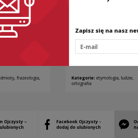
Zapisz się na nasz ne
Podaj e-mail
Ć z IGŁY
(NIE)CHLUJNY kontra
(S)CHLUDNY
dmioty, frazeologia,
Kategorie:
etymologia, ludzie,
ortografia
m Ojczysty –
Facebook Ojczysty -
O
stanie otwarty w nowym oknie
Uwaga, link zostanie otwarty w nowym ok
Uwaga, l
 ulubionych
dodaj do ulubionych
n