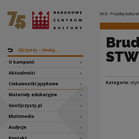
Brudny jak NIEBO
Narodowe Centrum Kultury
Nawigacja
NCK
Projekty kultural
Brud
Nawigacja
Powrót do: Projekty
Ojczysty – dodaj...
STW
O kampanii
>
Aktualności
>
Kategorie:
ety
Ciekawostki językowe
>
Materiały edukacyjne
>
GeoOjczysty.pl
>
Multimedia
>
Audycje
>
Kontakt
>