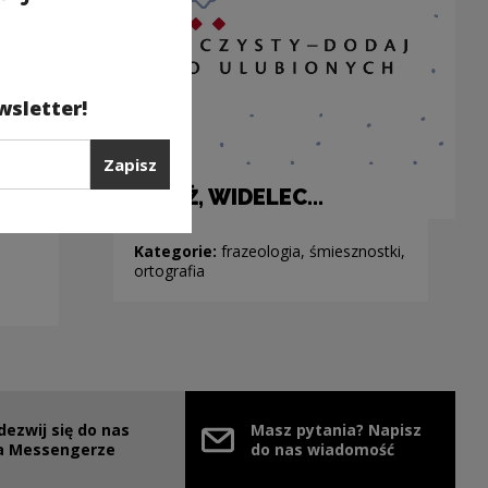
wsletter!
Zapisz
A NUŻ, WIDELEC...
Kategorie:
frazeologia, śmiesznostki,
ortografia
dezwij się do nas
Masz pytania? Napisz
nie
ink zostanie otwarty w nowym oknie
a Messengerze
do nas wiadomość