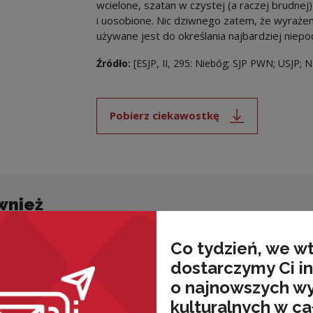
wcielone, szatan w czystej (a raczej brudnej) 
i uosobione. Nic dziwnego zatem, że wyra
używane jest do określania najbardziej niep
Źródło:
[ESJP, II, 295: Niebóg; SJP PWN; USJP;
Pobierz ciekawostkę
Uwaga, link zostanie ot
wnież
Co tydzień, we w
dostarczymy Ci i
o najnowszych w
kulturalnych w ca