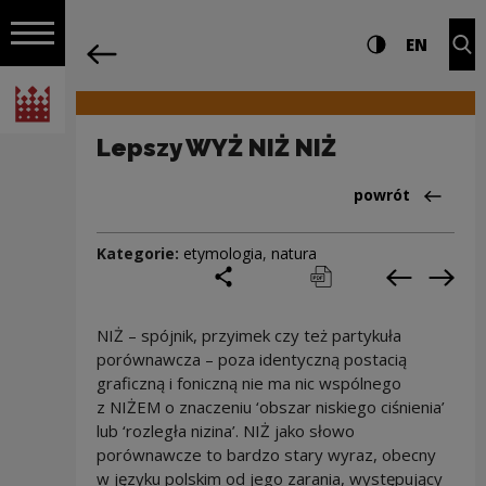
na całej stro
Lepszy WYŻ NIŻ NIŻ | Narodowe Centru
Ustawienia i wyszukiw
Wysoki kontra
CHANG
Roz
EN
Nawigacja
powrót
Włącz nawigację
Narodowe Centrum Kultury
Lepszy WYŻ NIŻ NIŻ
Powrót do:Cieka
powrót
Kategorie:
etymologia
,
natura
podziel się
drukuj
pobierz
Poprzedni
Nas
NIŻ – spójnik, przyimek czy też partykuła
porównawcza – poza identyczną postacią
graficzną i foniczną nie ma nic wspólnego
z NIŻEM o znaczeniu ‘obszar niskiego ciśnienia’
lub ‘rozległa nizina’. NIŻ jako słowo
porównawcze to bardzo stary wyraz, obecny
w języku polskim od jego zarania, występujący