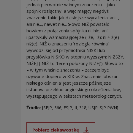
jednak pierwotnie w innym znaczeniu – jako
spójnik rozłączny, a więc mający niegdyś
znaczenie takie jak dzisiejsze wyrażenia: ani...,
ani nie..., nawet nie... Słowo NIŻ powstało
bowiem z połączenia spójnika ni ‘nie, ani’
i partykuły wzmacniającej że (-że, -ż): ni + ż(e) =
niż(e). NIŻ o znaczeniu ‘rozległa równina’
wywodzi się od przymiotnika NISKI lub
przysłówka NISKO w stopniu wyższym: NIŻSZY,
NIŻEJ ( NIŻ to ‘teren położony NIŻEJ’). Słowo to
– w tym właśnie znaczeniu – zaczęło być
używane dopiero w XIX w. Znaczenie ‘obszar
niskiego ciśnienia’ jest jeszcze późniejsze
i stanowi przekład angielskiego określenia low,
występującego w tekstach meteorologicznych.
Źródło:
[SEJP, 366; ESJP, II, 318; USJP; SJP PWN]
Pobierz ciekawostkę