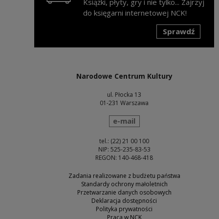
Książki, płyty, gry i nie tylko... Zajrzyj
do księgarni internetowej NCK!
Sprawdź
Uwaga, link zostanie otwarty w nowym oknie
Narodowe Centrum Kultury
ul. Płocka 13
01-231 Warszawa
wyślij wiadomość
e-mail
tel.: (22) 21 00 100
NIP: 525-235-83-53
REGON: 140-468-418
Zadania realizowane z budżetu państwa
Standardy ochrony małoletnich
Przetwarzanie danych osobowych
Deklaracja dostępności
Polityka prywatności
Praca w NCK