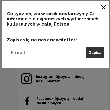
Zam
Co tydzień, we wtorek dostarczymy Ci
informacje o najnowszych wydarzeniach
kulturalnych w całej Polsce!
(NIE) ROBIĆ z IGŁY WIDŁY
Kategorie:
przedmioty, frazeologia, poprawność
Zapisz się na nasz newsletter!
Podaj e-mail
Zapisz
Poprzedni slajd
Następny slajd
Instagram Ojczysty – dodaj
Uwaga, link zostanie otwarty w nowym oknie
do ulubionych
Facebook Ojczysty - dodaj
Uwaga, link zostanie otwarty w nowym oknie
do ulubionych