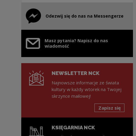
Odezwij się do nas na Messengerze
Uwaga, link zostanie otwarty w nowym oknie
Masz pytania? Napisz do nas
wiadomość
NEWSLETTER NCK
Najnowsze informacje ze świata
kultury w każdy wtorek na Twojej
skrzynce mailowej!
Zapisz się
KSIĘGARNIA NCK