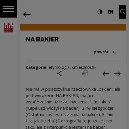
na całej stro
NA BAKIER | Narodowe Centrum Kultury
Ustawienia i wyszukiw
Wysoki kontra
CHANG
Roz
EN
Nawigacja
powrót
Włącz nawigację
Narodowe Centrum Kultury
NA BAKIER
Powrót do:Cieka
powrót
Kategorie:
etymologia
,
śmiesznostki
podziel się
drukuj
pobierz
Poprzedni
Nas
Nie ma w polszczyźnie rzeczownika „bakier”, ale
jest wyrażenie NA BAKIER, mające
współcześnie aż trzy znaczenia: 1. ‘na ukos’
(Kapelusz włożył na bakier), 2. ‘w niezgodzie’
(Ostatnio coś jesteś z żoną na bakier), 3. ‘nie
tak, jak trzeba’ (Z ortografią to jeszcze jako
tako, ale z interpunkcją jestem na bakier).