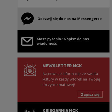
Odezwij się do nas na Messengerze
Uwaga, link zostanie otwarty w nowym oknie
Masz pytania? Napisz do nas
wiadomość
NEWSLETTER NCK
Najnowsze informacje ze świata
kultury w każdy wtorek na Twojej
skrzynce mailowej!
Zapisz się
KSIĘGARNIA NCK