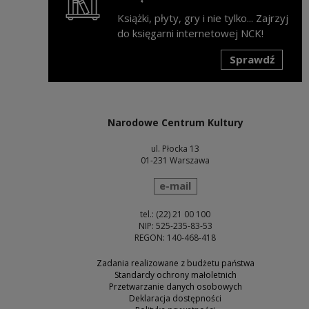
Książki, płyty, gry i nie tylko... Zajrzyj
do księgarni internetowej NCK!
Sprawdź
Uwaga, link zostanie otwarty w nowym oknie
Narodowe Centrum Kultury
ul. Płocka 13
01-231 Warszawa
wyślij wiadomość
e-mail
tel.: (22) 21 00 100
NIP: 525-235-83-53
REGON: 140-468-418
Zadania realizowane z budżetu państwa
Standardy ochrony małoletnich
Przetwarzanie danych osobowych
Deklaracja dostępności