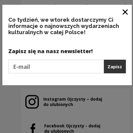
Zam
Co tydzień, we wtorek dostarczymy Ci
informacje o najnowszych wydarzeniach
kulturalnych w całej Polsce!
(NIE) ROBIĆ z IGŁY WIDŁY
Zapisz się na nasz newsletter!
Kategorie:
przedmioty, frazeologia, poprawność
Podaj e-mail
Zapisz
Poprzedni slajd
Następny slajd
Instagram Ojczysty – dodaj
Uwaga, link zostanie otwarty w nowym oknie
do ulubionych
Facebook Ojczysty - dodaj
Uwaga, link zostanie otwarty w nowym oknie
do ulubionych