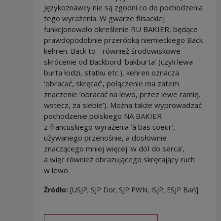
Językoznawcy nie są zgodni co do pochodzenia
tego wyrażenia. W gwarze flisackiej
funkcjonowało określenie RU BAKIER, będące
prawdopodobnie przeróbką niemieckiego Back
kehren. Back to - również środowiskowe -
skrócenie od Backbord ‘bakburta’ (czyli lewa
burta łodzi, statku etc.), kehren oznacza
‘obracać, skręcać’, połączenie ma zatem
znaczenie ‘obracać na lewo, przez lewe ramię,
wstecz, za siebie’). Można także wyprowadzać
pochodzenie polskiego NA BAKIER
z francuskiego wyrażenia ‘à bas coeur’,
używanego przenośnie, a dosłownie
znaczącego mniej więcej ‘w dół do serca’,
a więc również obrazującego skręcający ruch
w lewo.
Źródło:
[USJP; SJP Dor; SJP PWN; ISJP; ESJP Bań]